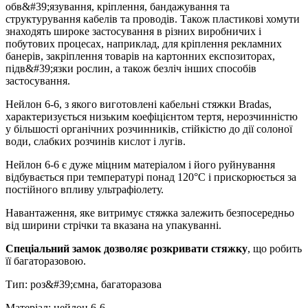
обв&#39;язування, кріплення, бандажування та
структурування кабелів та проводів. Також пластикові хомути
знаходять широке застосування в різних виробничих і
побутових процесах, наприклад, для кріплення рекламних
банерів, закріплення товарів на картонних експозиторах,
підв&#39;язки рослин, а також безліч інших способів
застосування.
Нейлон 6-6, з якого виготовлені кабельні стяжки Bradas,
характеризується низьким коефіцієнтом тертя, нерозчинністю
у більшості органічних розчинників, стійкістю до дії солоної
води, слабких розчинів кислот і лугів.
Нейлон 6-6 є дуже міцним матеріалом і його руйнування
відбувається при температурі понад 120°С і прискорюється за
постійного впливу ультрафіолету.
Навантаження, яке витримує стяжка залежить безпосередньо
від ширини стрічки та вказана на упакуванні.
Спеціальний замок дозволяє розкривати стяжку
, що робить
її багаторазовою.
Тип: роз&#39;ємна, багаторазова
Матеріал: нейлон 6-6