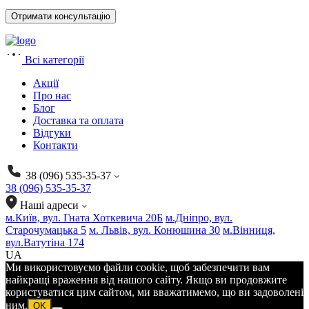
Всі категорії
Акції
Про нас
Блог
Доставка та оплата
Відгуки
Контакти
38 (096) 535-35-37
38 (096) 535-35-37
Наші адреси
м.Київ, вул. Гната Хоткевича 20Б
м.Дніпро, вул.
Старочумацька 5
м. Львів, вул. Конюшина 30
м.Вінниця,
вул.Ватутіна 174
UA
Ми використовуємо файли cookie, щоб забезпечити вам
найкращі враження від нашого сайту. Якщо ви продовжите
користуватися цим сайтом, ми вважатимемо, що ви задоволені
ним.
OK