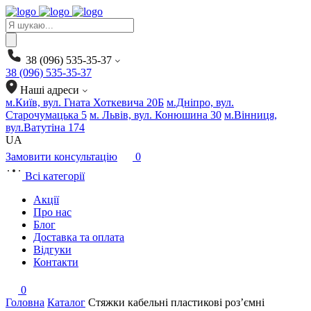
Products
search
38 (096) 535-35-37
38 (096) 535-35-37
Наші адреси
м.Київ, вул. Гната Хоткевича 20Б
м.Дніпро, вул.
Старочумацька 5
м. Львів, вул. Конюшина 30
м.Вінниця,
вул.Ватутіна 174
UA
Замовити консультацію
0
Всі категорії
Акції
Про нас
Блог
Доставка та оплата
Відгуки
Контакти
0
Головна
Каталог
Стяжки кабельні пластикові роз’ємні