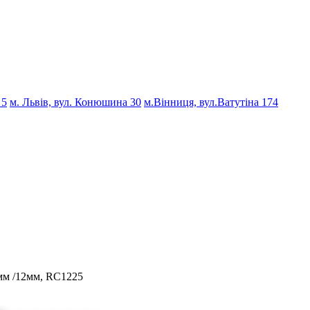
 5
м. Львів, вул. Конюшина 30
м.Вінниця, вул.Ватутіна 174
м /12мм, RC1225