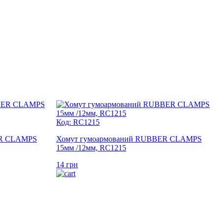
Код: RC1215
ER CLAMPS
Хомут гумоармований RUBBER CLAMPS
15мм /12мм, RC1215
14
грн