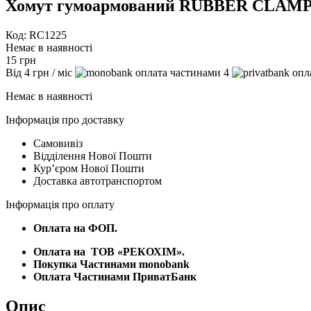
Хомут гумоармований RUBBER CLAMPS
Код: RC1225
Немає в наявності
15
грн
Від
4
грн
/ міс
4
Немає в наявності
Інформація про доставку
Самовивіз
Відділення Нової Пошти
Курʼєром Нової Пошти
Доставка автотранспортом
Інформація про оплату
Оплата на ФОП.
Оплата на
ТОВ «РЕКОХІМ».
Покупка Частинами monobank
Оплата Частинами ПриватБанк
Опис