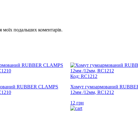
для моїх подальших коментарів.
Код: RC1212
рмований RUBBER CLAMPS
Хомут гумоармований RUBB
C1210
12мм /12мм, RC1212
12
грн