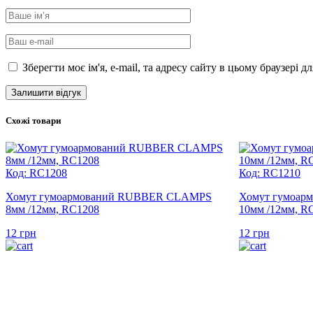
Зберегти моє ім'я, e-mail, та адресу сайту в цьому браузері 
Схожі товари
Код: RC1208
Код: RC1210
Хомут гумоармований RUBBER CLAMPS
Хомут гумоа
8мм /12мм, RC1208
10мм /12мм, R
12
грн
12
грн