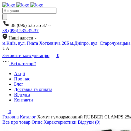
Products
search
38 (096) 535-35-37
38 (096) 535-35-37
Наші адреси
м.Київ, вул. Гната Хоткевича 20Б
м.Дніпро, вул. Старочумацька
UA
Замовити консультацію
0
Всі категорії
Акції
Про нас
Блог
Доставка та оплата
Відгуки
Контакти
0
Головна
Каталог
Хомут гумоармований RUBBER CLAMPS 25м
Все про товар
Опис
Характеристики
Відгуки (0)