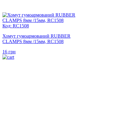
Код: RC1508
Хомут гумоармований RUBBER
CLAMPS 8мм /15мм, RC1508
16
грн