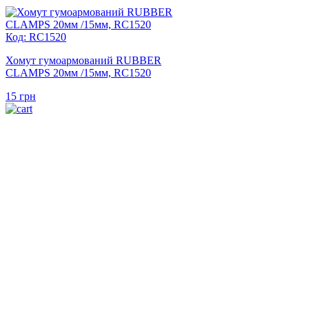
Код: RC1520
Хомут гумоармований RUBBER
CLAMPS 20мм /15мм, RC1520
15
грн