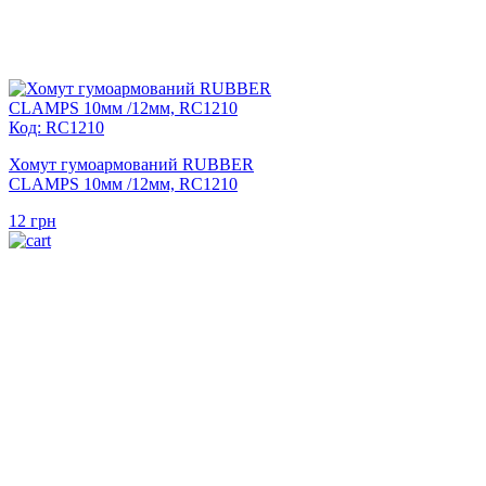
Код: RC1210
Хомут гумоармований RUBBER
CLAMPS 10мм /12мм, RC1210
12
грн