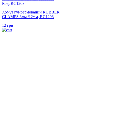
Код: RC1208
Хомут гумоармований RUBBER
CLAMPS 8мм /12мм, RC1208
12
грн