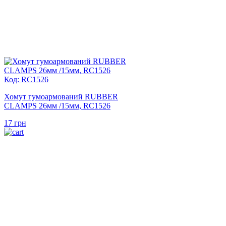
Код: RC1526
Хомут гумоармований RUBBER
CLAMPS 26мм /15мм, RC1526
17
грн