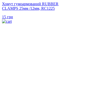
Хомут гумоармований RUBBER
CLAMPS 25мм /12мм, RC1225
15
грн