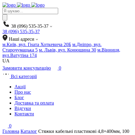
Products
search
38 (096) 535-35-37
38 (096) 535-35-37
Наші адреси
м.Київ, вул. Гната Хоткевича 20Б
м.Дніпро, вул.
Старочумацька 5
м. Львів, вул. Конюшина 30
м.Вінниця,
вул.Ватутіна 174
UA
Замовити консультацію
0
Всі категорії
Акції
Про нас
Блог
Доставка та оплата
Відгуки
Контакти
0
Головна
Каталог
Стяжки кабельні пластикові 4,8×400мм, 100