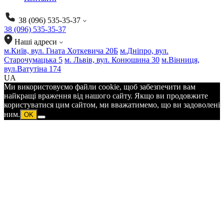
38 (096) 535-35-37
38 (096) 535-35-37
Наші адреси
м.Київ, вул. Гната Хоткевича 20Б
м.Дніпро, вул.
Старочумацька 5
м. Львів, вул. Конюшина 30
м.Вінниця,
вул.Ватутіна 174
UA
Ми використовуємо файли cookie, щоб забезпечити вам
найкращі враження від нашого сайту. Якщо ви продовжите
користуватися цим сайтом, ми вважатимемо, що ви задоволені
ним.
OK