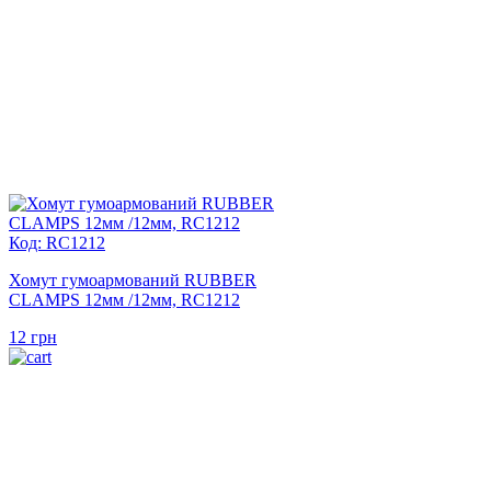
Код: RC1212
Хомут гумоармований RUBBER
CLAMPS 12мм /12мм, RC1212
12
грн