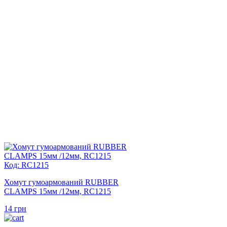
Код: RC1215
Хомут гумоармований RUBBER
CLAMPS 15мм /12мм, RC1215
14
грн