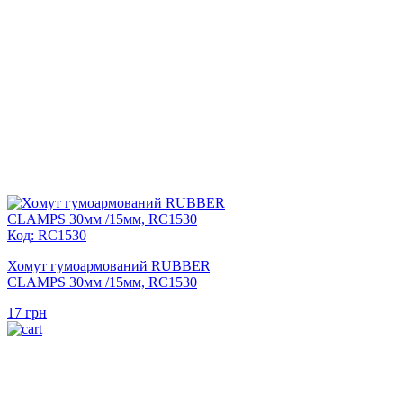
Код: RC1530
Хомут гумоармований RUBBER
CLAMPS 30мм /15мм, RC1530
17
грн