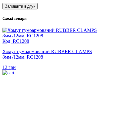
Схожі товари
Код: RC1208
Хомут гумоармований RUBBER CLAMPS
8мм /12мм, RC1208
12
грн