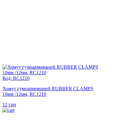
Код: RC1210
Хомут гумоармований RUBBER CLAMPS
10мм /12мм, RC1210
12
грн