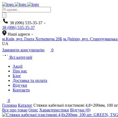
Products
search
38 (096) 535-35-37
38 (096) 535-35-37
Наші адреси
м.Київ, вул. Гната Хоткевича 20Б
м.Дніпро, вул. Старочумацька
UA
Замовити консультацію
0
Всі категорії
Акції
Про нас
Блог
Доставка та оплата
Відгуки
Контакти
0
Головна
Каталог
Стяжки кабельні пластикові 4,8×200мм, 100
Все про товар
Опис
Характеристики
Відгуки (0)