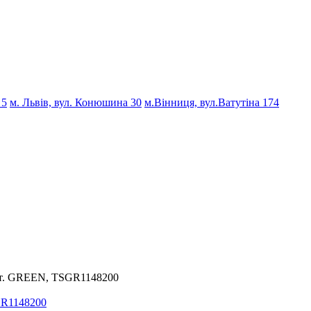
 5
м. Львів, вул. Конюшина 30
м.Вінниця, вул.Ватутіна 174
 шт. GREEN, TSGR1148200