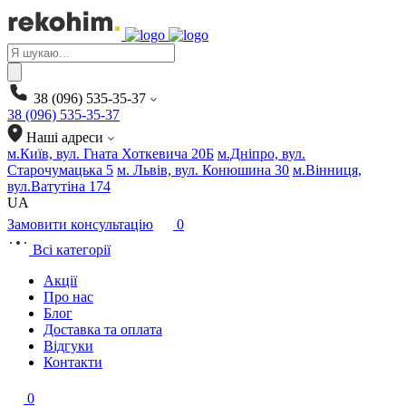
Products
search
38 (096) 535-35-37
38 (096) 535-35-37
Наші адреси
м.Київ, вул. Гната Хоткевича 20Б
м.Дніпро, вул.
Старочумацька 5
м. Львів, вул. Конюшина 30
м.Вінниця,
вул.Ватутіна 174
UA
Замовити консультацію
0
Всі категорії
Акції
Про нас
Блог
Доставка та оплата
Відгуки
Контакти
0