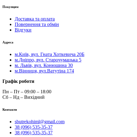
Покупцям
Доставка та оплата
Повернення та обмін
Відгуки
Адреса
м.Київ, вул. Гната Хоткевича 20Б
м.Дніпро, вул. Старочумацька 5
м. Львів, вул. Конюшина 30
м.Вінниця, вул.Ватутіна 174
Графік роботи
Пн – Пт – 09:00 – 18:00
Сб – Нд – Вихідний
Контакти
sbutrekohiml@gmail.com
38 (096) 535-35-37
38 (096) 535-35-37