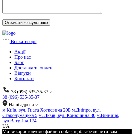
Всі категорії
Акції
Про нас
Блог
Доставка та оплата
Відгуки
Контакти
38 (096) 535-35-37
38 (096) 535-35-37
Наші адреси
м.Київ, вул. Гната Хоткевича 20Б
м.Дніпро, вул.
Старочумацька 5
м. Львів, вул. Конюшина 30
м.Вінниця,
вул.Ватутіна 174
UA
Ми використовуємо файли cookie, щоб забезпечити вам