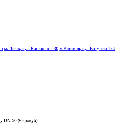
 5
м. Львів, вул. Конюшина 30
м.Вінниця, вул.Ватутіна 174
у DN-50 (Єврокуб)