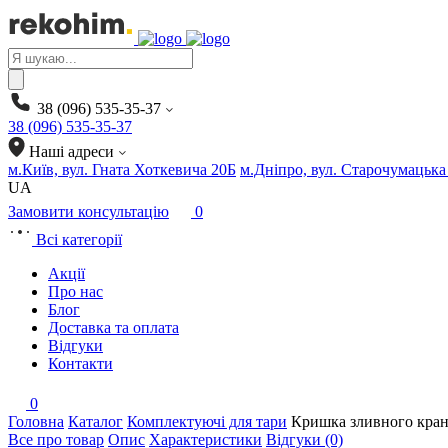
Products
search
38 (096) 535-35-37
38 (096) 535-35-37
Наші адреси
м.Київ, вул. Гната Хоткевича 20Б
м.Дніпро, вул. Старочумацька
UA
Замовити консультацію
0
Всі категорії
Акції
Про нас
Блог
Доставка та оплата
Відгуки
Контакти
0
Головна
Каталог
Комплектуючі для тари
Кришка зливного кран
Все про товар
Опис
Характеристики
Відгуки (0)