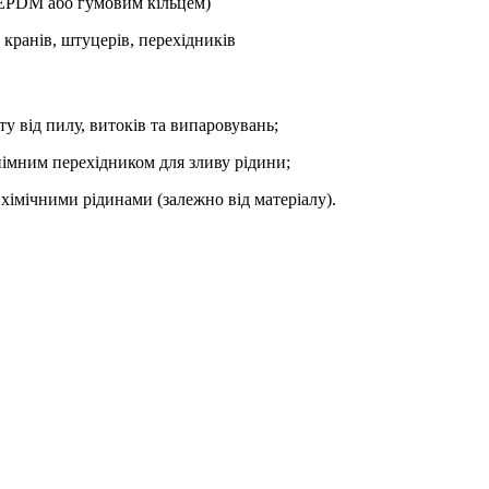
(EPDM або гумовим кільцем)
кранів, штуцерів, перехідників
у від пилу, витоків та випаровувань;
імним перехідником для зливу рідини;
хімічними рідинами (залежно від матеріалу).