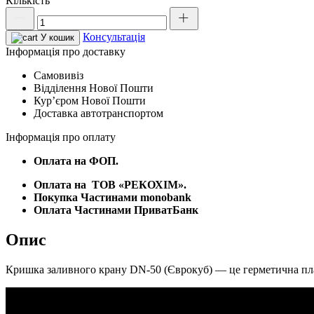
Кількість
Кришка
зливного
Консультація
крану
У кошик
DN-
Інформація про доставку
50
Самовивіз
(Єврокуб)
Відділення Нової Пошти
кількість
Курʼєром Нової Пошти
Доставка автотранспортом
Інформація про оплату
Оплата на ФОП.
Оплата на
ТОВ «РЕКОХІМ».
Покупка Частинами monobank
Оплата Частинами ПриватБанк
Опис
Кришка заливного крану DN-50 (Єврокуб) — це герметична плас