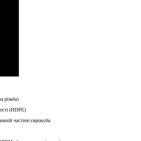
а різьба)
ності (HDPE)
ливній частині єврокуба