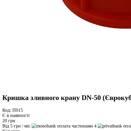
Кришка зливного крану DN-50 (Єврокуб
Код: П015
Є в наявності
20
грн
Від
5
грн
/ міс
4