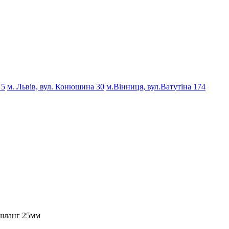
 5
м. Львів, вул. Конюшина 30
м.Вінниця, вул.Ватутіна 174
 шланг 25мм