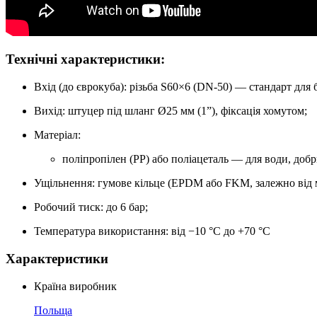
Технічні характеристики:
Вхід (до єврокуба): різьба S60×6 (DN-50) — стандарт для б
Вихід: штуцер під шланг Ø25 мм (1”), фіксація хомутом;
Матеріал:
поліпропілен (PP) або поліацеталь — для води, добр
Ущільнення: гумове кільце (EPDM або FKM, залежно від м
Робочий тиск: до 6 бар;
Температура використання: від −10 °C до +70 °C
Характеристики
Країна виробник
Польща