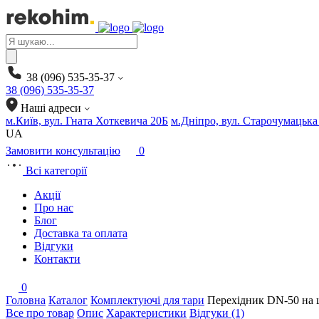
Products
search
38 (096) 535-35-37
38 (096) 535-35-37
Наші адреси
м.Київ, вул. Гната Хоткевича 20Б
м.Дніпро, вул. Старочумацька
UA
Замовити консультацію
0
Всі категорії
Акції
Про нас
Блог
Доставка та оплата
Відгуки
Контакти
0
Головна
Каталог
Комплектуючі для тари
Перехідник DN-50 на
Все про товар
Опис
Характеристики
Відгуки (1)