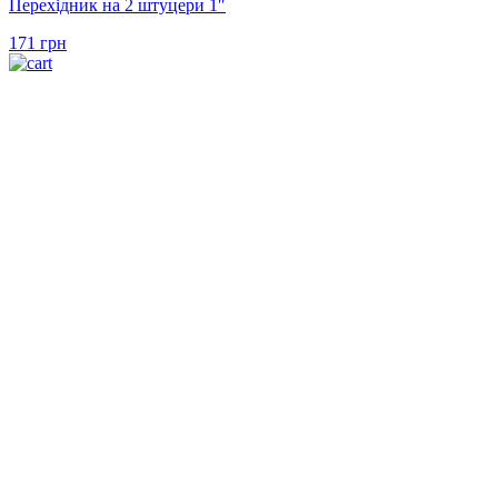
Перехідник на 2 штуцери 1″
171
грн