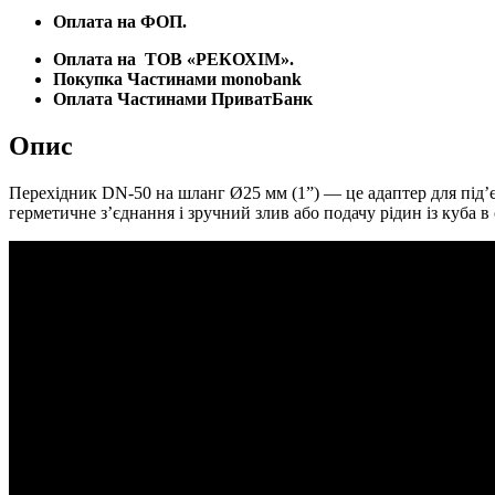
Оплата на ФОП.
Оплата на
ТОВ «РЕКОХІМ».
Покупка Частинами monobank
Оплата Частинами ПриватБанк
Опис
Перехідник DN-50 на шланг Ø25 мм (1”) — це адаптер для під’є
герметичне з’єднання і зручний злив або подачу рідин із куба в