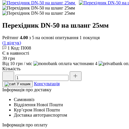
Перехідник DN-50 на шланг 25мм
Рейтинг
4.00
з 5 на основі опитування
1
покупця
(
1
відгук)
1
Код: П008
Є в наявності
39
грн
Від
10
грн
/ міс
4
Кількість
Перехідник
DN-
Консультація
50
У кошик
на
Інформація про доставку
шланг
Самовивіз
25мм
Відділення Нової Пошти
кількість
Курʼєром Нової Пошти
Доставка автотранспортом
Інформація про оплату