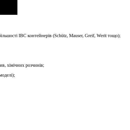
ільшості IBC контейнерів (Schütz, Mauser, Greif, Werit тощо);
ив, хімічних розчинів;
оделі);