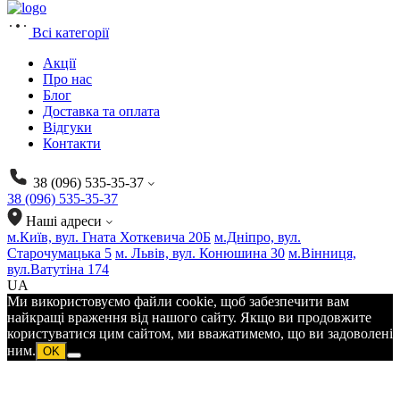
Всі категорії
Акції
Про нас
Блог
Доставка та оплата
Відгуки
Контакти
38 (096) 535-35-37
38 (096) 535-35-37
Наші адреси
м.Київ, вул. Гната Хоткевича 20Б
м.Дніпро, вул.
Старочумацька 5
м. Львів, вул. Конюшина 30
м.Вінниця,
вул.Ватутіна 174
UA
Ми використовуємо файли cookie, щоб забезпечити вам
найкращі враження від нашого сайту. Якщо ви продовжите
користуватися цим сайтом, ми вважатимемо, що ви задоволені
ним.
OK