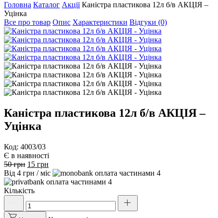
Головна
Каталог
Акції
Каністра пластикова 12л б/в АКЦІЯ –
Уцінка
Все про товар
Опис
Характеристики
Відгуки (0)
Каністра пластикова 12л б/в АКЦІЯ –
Уцінка
Код: 4003/03
Є в наявності
Оригінальна
Поточна
50
грн
15
грн
ціна:
ціна:
Від
4
грн
/ міс
4
50 грн.
15 грн.
4
Кількість
Каністра
пластикова
12л