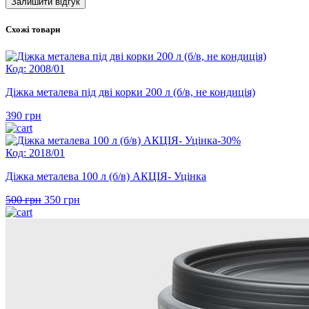
Схожі товари
Код: 2008/01
Діжка металева під дві корки 200 л (б/в, не кондиція)
390
грн
-30%
Код: 2018/01
Діжка металева 100 л (б/в) АКЦІЯ- Уцінка
Оригінальна
Поточна
500
грн
350
грн
ціна:
ціна:
500 грн.
350 грн.