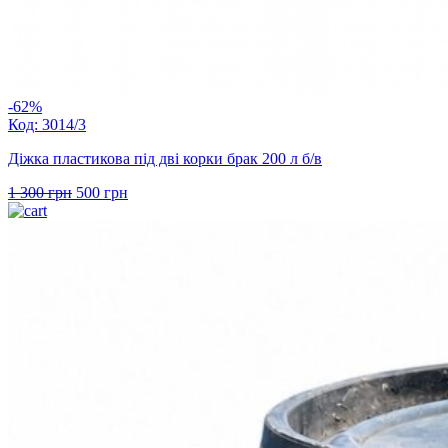
-62%
Код: 3014/3
Діжка пластикова під дві корки брак 200 л б/в
Оригінальна
Поточна
1 300
грн
500
грн
ціна:
ціна:
1
500 грн.
300 грн.