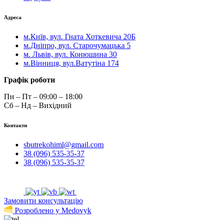
Адреса
м.Київ, вул. Гната Хоткевича 20Б
м.Дніпро, вул. Старочумацька 5
м. Львів, вул. Конюшина 30
м.Вінниця, вул.Ватутіна 174
Графік роботи
Пн – Пт – 09:00 – 18:00
Сб – Нд – Вихідний
Контакти
sbutrekohiml@gmail.com
38 (096) 535-35-37
38 (096) 535-35-37
Замовити консультацію
Розроблено у Medovyk