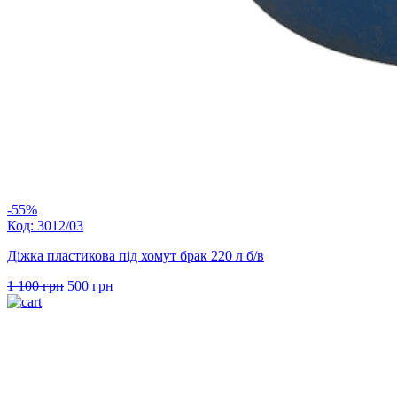
-55%
Код: 3012/03
Діжка пластикова під хомут брак 220 л б/в
Оригінальна
Поточна
1 100
грн
500
грн
ціна:
ціна:
1
500 грн.
100 грн.