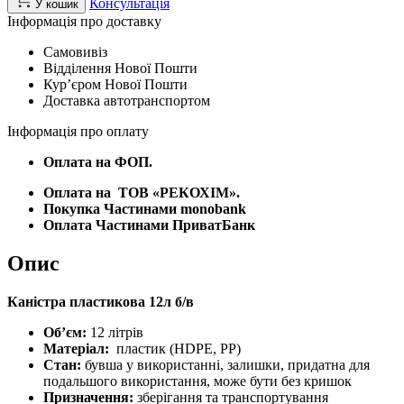
Консультація
У кошик
б/
Інформація про доставку
в
АКЦІЯ
Самовивіз
-
Відділення Нової Пошти
Уцінка
Курʼєром Нової Пошти
кількість
Доставка автотранспортом
Інформація про оплату
Оплата на ФОП.
Оплата на
ТОВ «РЕКОХІМ».
Покупка Частинами monobank
Оплата Частинами ПриватБанк
Опис
Каністра пластикова 12л б/в
Обʼєм:
12 літрів
Матеріал:
пластик (HDPE, PP)
Стан:
бувша у використанні, залишки, придатна для
подальшого використання, може бути без кришок
Призначення:
зберігання та транспортування