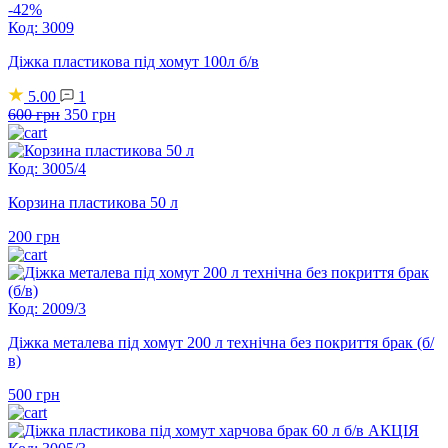
-42%
Код: 3009
Діжка пластикова під хомут 100л б/в
5.00
1
Оригінальна
Поточна
600
грн
350
грн
ціна:
ціна:
600 грн.
350 грн.
Код: 3005/4
Корзина пластикова 50 л
200
грн
Код: 2009/3
Діжка металева під хомут 200 л технічна без покриття брак (б/
в)
500
грн