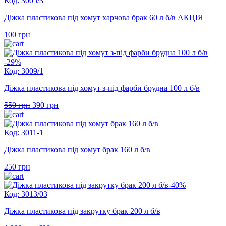
Код: 3005/3
Діжка пластикова під хомут харчова брак 60 л б/в АКЦІЯ
100
грн
-29%
Код: 3009/1
Діжка пластикова під хомут з-під фарби брудна 100 л б/в
Оригінальна
Поточна
550
грн
390
грн
ціна:
ціна:
550 грн.
390 грн.
Код: 3011-1
Діжка пластикова під хомут брак 160 л б/в
250
грн
-40%
Код: 3013/03
Діжка пластикова під закрутку брак 200 л б/в