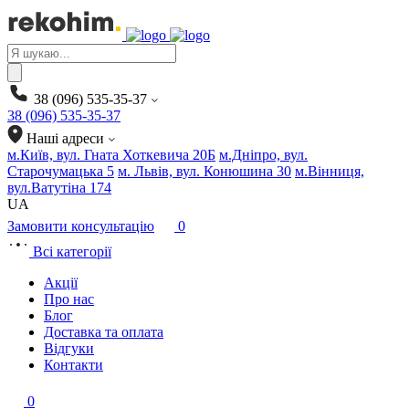
Products
search
38 (096) 535-35-37
38 (096) 535-35-37
Наші адреси
м.Київ, вул. Гната Хоткевича 20Б
м.Дніпро, вул.
Старочумацька 5
м. Львів, вул. Конюшина 30
м.Вінниця,
вул.Ватутіна 174
UA
Замовити консультацію
0
Всі категорії
Акції
Про нас
Блог
Доставка та оплата
Відгуки
Контакти
0