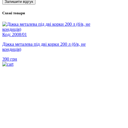
Схожі товари
Код: 2008/01
Діжка металева під дві корки 200 л (б/в, не
кондиція)
390
грн