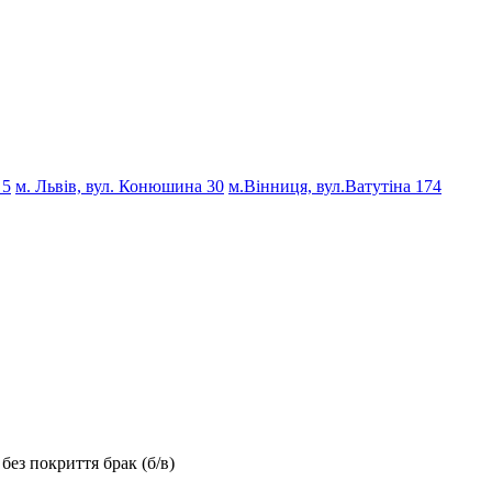
 5
м. Львів, вул. Конюшина 30
м.Вінниця, вул.Ватутіна 174
без покриття брак (б/в)