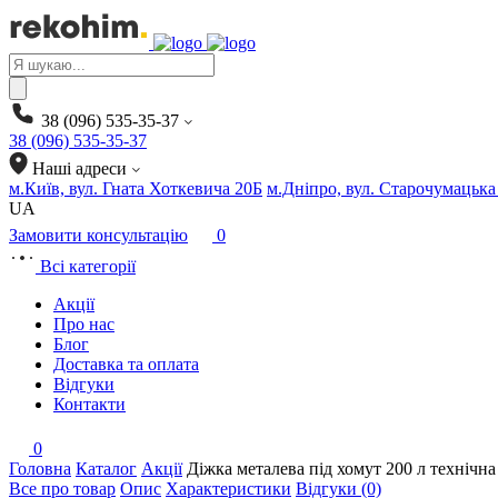
Products
search
38 (096) 535-35-37
38 (096) 535-35-37
Наші адреси
м.Київ, вул. Гната Хоткевича 20Б
м.Дніпро, вул. Старочумацька
UA
Замовити консультацію
0
Всі категорії
Акції
Про нас
Блог
Доставка та оплата
Відгуки
Контакти
0
Головна
Каталог
Акції
Діжка металева під хомут 200 л технічна 
Все про товар
Опис
Характеристики
Відгуки (0)