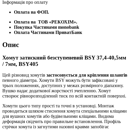
Інформація про оплату
Оплата на ФОП.
Оплата на
ТОВ «РЕКОХІМ».
Покупка Частинами monobank
Оплата Частинами ПриватБанк
Опис
Хомут затискний безступеневий BSY 37,4-40,5мм
/ 7мм, BSY405
Цей різновид хомутів
застосовується для кріплення шлангів
певного діаметра. Хомути BSY можуть бути зафіксовані у
трьох положеннях, доступних у межах розмірного діапазону.
Вушко надає додаткової жорсткості зчепленню. Хомут
створює рівнорозподілений тиск по всій контактній поверхні.
Хомути цього типу прості та точні в установці. Монтаж
проводиться шляхом стиснення хомута спеціальними кліщами
для вушних хомутів або будівельними кліщами. Видима
деформація свідчить про правильне встановлення. Профіль
стрічки хомута із загнутими назовні краями запобігає