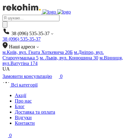
Products
search
38 (096) 535-35-37
38 (096) 535-35-37
Наші адреси
м.Київ, вул. Гната Хоткевича 20Б
м.Дніпро, вул.
Старочумацька 5
м. Львів, вул. Конюшина 30
м.Вінниця,
вул.Ватутіна 174
UA
Замовити консультацію
0
Всі категорії
Акції
Про нас
Блог
Доставка та оплата
Відгуки
Контакти
0