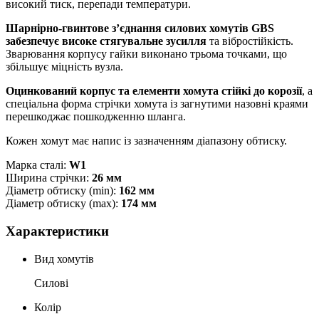
високий тиск, перепади температури.
Шарнірно-гвинтове з’єднання силових хомутів GBS
забезпечує високе стягувальне зусилля
та вібростійкість.
Зварювання корпусу гайки виконано трьома точками, що
збільшує міцність вузла.
Оцинкований корпус та елементи хомута стійкі до корозії
, а
спеціальна форма стрічки хомута із загнутими назовні краями
перешкоджає пошкодженню шланга.
Кожен хомут має напис із зазначенням діапазону обтиску.
Марка сталі:
W1
Ширина стрічки:
26 мм
Діаметр обтиску (min):
162 мм
Діаметр обтиску (max):
174 мм
Характеристики
Вид хомутів
Силові
Колір