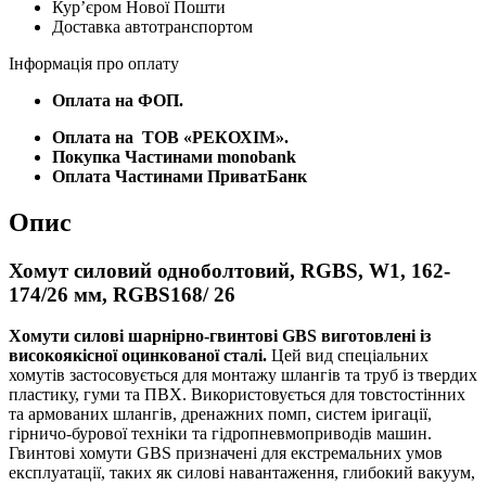
Курʼєром Нової Пошти
мм,
Доставка автотранспортом
RGBS168/
26
Інформація про оплату
кількість
Оплата на ФОП.
Оплата на
ТОВ «РЕКОХІМ».
Покупка Частинами monobank
Оплата Частинами ПриватБанк
Опис
Хомут силовий одноболтовий, RGBS, W1, 162-
174/26 мм, RGBS168/ 26
Хомути силові шарнірно-гвинтові GBS виготовлені із
високоякісної оцинкованої сталі.
Цей вид спеціальних
хомутів застосовується для монтажу шлангів та труб із твердих
пластику, гуми та ПВХ. Використовується для товстостінних
та армованих шлангів, дренажних помп, систем іригації,
гірничо-бурової техніки та гідропневмоприводів машин.
Гвинтові хомути GBS призначені для екстремальних умов
експлуатації, таких як силові навантаження, глибокий вакуум,