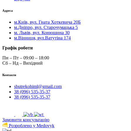
Адреса
м.Київ, вул. Гната Хоткевича 20Б
м.Дніпро, вул. Старочумацька 5
м. Львів, вул. Конюшина 30
м.Вінниця, вул.Ватутіна 174
Графік роботи
Пн – Пт – 09:00 – 18:00
Сб – Нд – Вихідний
Контакти
sbutrekohiml@gmail.com
38 (096) 535-35-37
38 (096) 535-35-37
Замовити консультацію
Розроблено у Medovyk