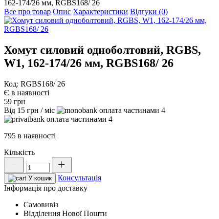
162-174/26 мм, RGBS168/ 26
Все про товар
Опис
Характеристики
Відгуки (0)
Хомут силовий одноболтовий, RGBS,
W1, 162-174/26 мм, RGBS168/ 26
Код: RGBS168/ 26
Є в наявності
59
грн
Від
15
грн
/ міс
4
4
795 в наявності
Кількість
Хомут
силовий
Консультація
одноболтовий,
У кошик
RGBS,
Інформація про доставку
W1,
Самовивіз
162-
Відділення Нової Пошти
174/26