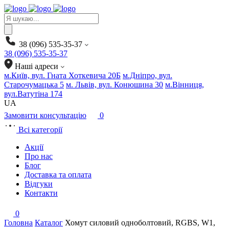
Products
search
38 (096) 535-35-37
38 (096) 535-35-37
Наші адреси
м.Київ, вул. Гната Хоткевича 20Б
м.Дніпро, вул.
Старочумацька 5
м. Львів, вул. Конюшина 30
м.Вінниця,
вул.Ватутіна 174
UA
Замовити консультацію
0
Всі категорії
Акції
Про нас
Блог
Доставка та оплата
Відгуки
Контакти
0
Головна
Каталог
Хомут силовий одноболтовий, RGBS, W1,