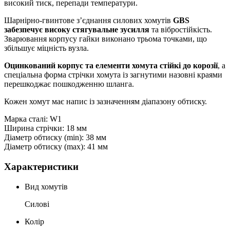
високий тиск, перепади температури.
Шарнірно-гвинтове з’єднання силових хомутів
GBS
забезпечує високу стягувальне зусилля
та вібростійкість.
Зварювання корпусу гайки виконано трьома точками, що
збільшує міцність вузла.
Оцинкований корпус та елементи хомута стійкі до корозії
, а
спеціальна форма стрічки хомута із загнутими назовні краями
перешкоджає пошкодженню шланга.
Кожен хомут має напис із зазначенням діапазону обтиску.
Марка сталі: W1
Ширина стрічки: 18 мм
Діаметр обтиску (min): 38 мм
Діаметр обтиску (max): 41 мм
Характеристики
Вид хомутів
Силові
Колір