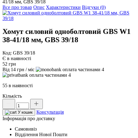
41/18 мм, GBS 39/18
Все про товар
Опис
Характеристики
Відгуки (0)
Хомут силовий одноболтовий GBS W1
38-41/18 мм, GBS 39/18
Код: GBS 39/18
Є в наявності
52
грн
Від
14
грн
/ міс
4
4
55 в наявності
Кількість
Хомут
силовий
Консультація
одноболтовий
У кошик
GBS
Інформація про доставку
W1
Самовивіз
38-
Відділення Нової Пошти
41/18