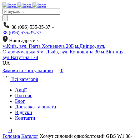
Products
search
38 (096) 535-35-37
38 (096) 535-35-37
Наші адреси
м.Київ, вул. Гната Хоткевича 20Б
м.Дніпро, вул.
Старочумацька 5
м. Львів, вул. Конюшина 30
м.Вінниця,
вул.Ватутіна 174
UA
Замовити консультацію
0
Всі категорії
Акції
Про нас
Блог
Доставка та оплата
Відгуки
Контакти
0
Головна
Каталог
Хомут силовий одноболтовий GBS W1 38-