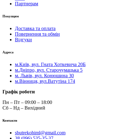
Партнерам
Покупцям
Доставка та оплата
Повернення та обмін
Відгуки
Адреса
м.Київ, вул. Гната Хоткевича 20Б
м.Дніпро, вул. Старочумацька 5
м. Львів, вул. Конюшина 30
м.Вінниця, вул.Ватутіна 174
Графік роботи
Пн – Пт – 09:00 – 18:00
Сб – Нд – Вихідний
Контакти
sbutrekohiml@gmail.com
38 (096) 535-35-37