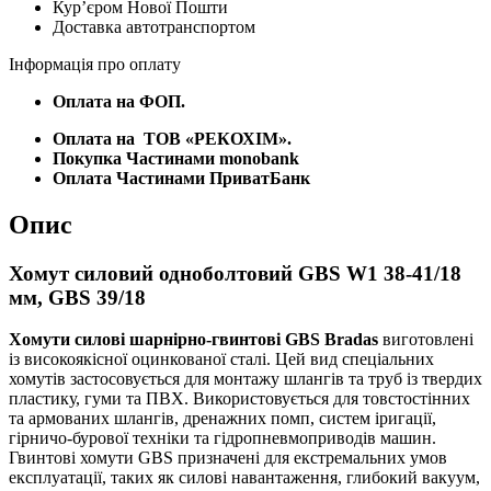
Курʼєром Нової Пошти
мм,
Доставка автотранспортом
GBS
39/18
Інформація про оплату
кількість
Оплата на ФОП.
Оплата на
ТОВ «РЕКОХІМ».
Покупка Частинами monobank
Оплата Частинами ПриватБанк
Опис
Хомут силовий одноболтовий GBS W1 38-41/18
мм, GBS 39/18
Хомути силові шарнірно-гвинтові GBS Bradas
виготовлені
із високоякісної оцинкованої сталі. Цей вид спеціальних
хомутів застосовується для монтажу шлангів та труб із твердих
пластику, гуми та ПВХ. Використовується для товстостінних
та армованих шлангів, дренажних помп, систем іригації,
гірничо-бурової техніки та гідропневмоприводів машин.
Гвинтові хомути GBS призначені для екстремальних умов
експлуатації, таких як силові навантаження, глибокий вакуум,