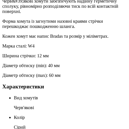
Черв&#39;якові хомути забезпечують надійну герметичну
сполуку, рівномірно розподіляючи тиск по всій контактній
поверхні.
Форма хомута із загнутими назовні краями стрічки
перешкоджає пошкодженню шланга.
Кожен хомут має напис Bradas та розмір у міліметрах.
Марка сталі: W4
Ширина стрічки: 12 мм
Діаметр обтиску (min): 40 мм
Діаметр обтиску (max): 60 мм
Характеристики
Вид хомутів
Черв'якові
Колір
Сірий