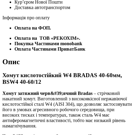
Курʼєром Нової Пошти
40-
Доставка автотранспортом
60/12
кількість
Інформація про оплату
Оплата на ФОП.
Оплата на
ТОВ «РЕКОХІМ».
Покупка Частинами monobank
Оплата Частинами ПриватБанк
Опис
Хомут кислотостійкий W4 BRADAS 40-60мм,
BSW4 40-60/12
Хомут затяжний черв&#39;ячний Bradas
– стрічковий
накатний хомут. Виготовлений з високоякісної нержавіючої
кислотостійкої сталі W4 (AISI 304), що дозволяє застосовувати
його в умовах агресивного робочого середовища, при
високих тисках і температурах, також сталь W4 має
антиферомагнетичні властивості, тобто має низький рівень
намагнічування.