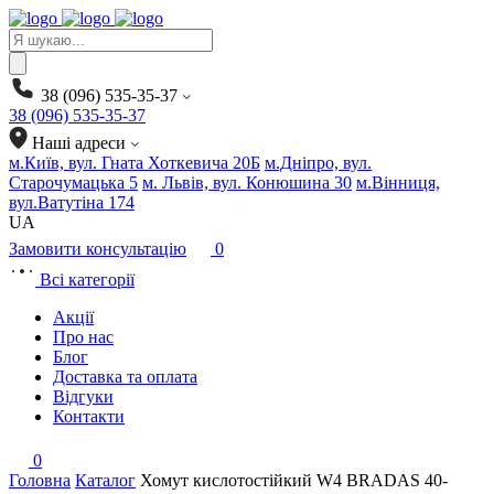
Products
search
38 (096) 535-35-37
38 (096) 535-35-37
Наші адреси
м.Київ, вул. Гната Хоткевича 20Б
м.Дніпро, вул.
Старочумацька 5
м. Львів, вул. Конюшина 30
м.Вінниця,
вул.Ватутіна 174
UA
Замовити консультацію
0
Всі категорії
Акції
Про нас
Блог
Доставка та оплата
Відгуки
Контакти
0
Головна
Каталог
Хомут кислотостійкий W4 BRADAS 40-