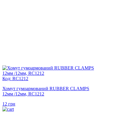
Код: RC1212
Хомут гумоармований RUBBER CLAMPS
12мм /12мм, RC1212
12
грн