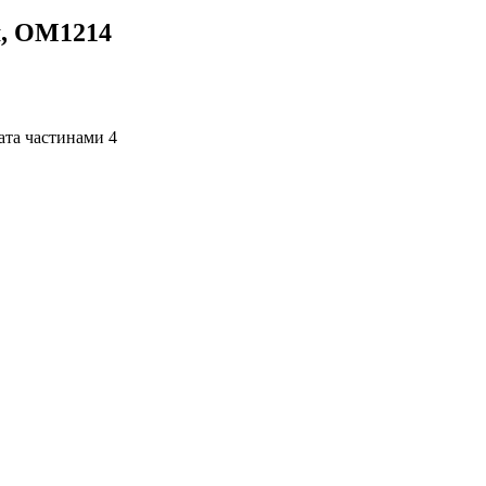
м, OM1214
4