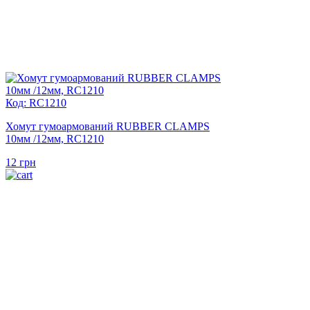
Код: RC1210
Хомут гумоармований RUBBER CLAMPS
10мм /12мм, RC1210
12
грн