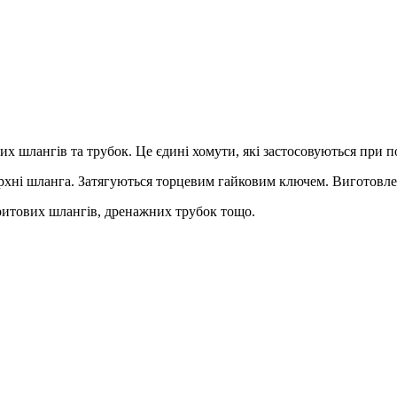
х шлангів та трубок. Це єдині хомути, які застосовуються при п
ні шланга. Затягуються торцевим гайковим ключем. Виготовлені 
юритових шлангів, дренажних трубок тощо.