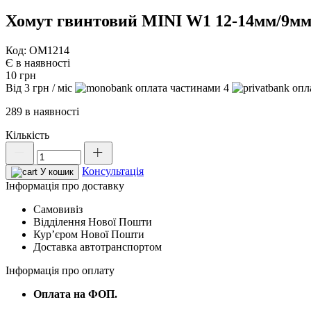
Хомут гвинтовий MINI W1 12-14мм/9м
Код: OM1214
Є в наявності
10
грн
Від
3
грн
/ міс
4
289 в наявності
Кількість
Хомут
гвинтовий
Консультація
MINI
У кошик
W1
Інформація про доставку
12-
Самовивіз
14мм/9мм,
Відділення Нової Пошти
OM1214
Курʼєром Нової Пошти
кількість
Доставка автотранспортом
Інформація про оплату
Оплата на ФОП.