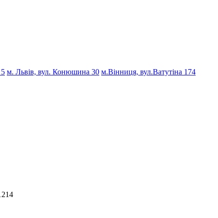
 5
м. Львів, вул. Конюшина 30
м.Вінниця, вул.Ватутіна 174
1214