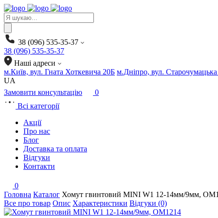
Products
search
38 (096) 535-35-37
38 (096) 535-35-37
Наші адреси
м.Київ, вул. Гната Хоткевича 20Б
м.Дніпро, вул. Старочумацька
UA
Замовити консультацію
0
Всі категорії
Акції
Про нас
Блог
Доставка та оплата
Відгуки
Контакти
0
Головна
Каталог
Хомут гвинтовий MINI W1 12-14мм/9мм, OM
Все про товар
Опис
Характеристики
Відгуки (0)