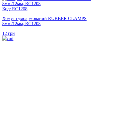
Код: RC1208
Хомут гумоармований RUBBER CLAMPS
8мм /12мм, RC1208
12
грн