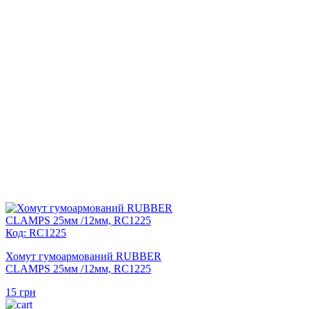
Код: RC1225
Хомут гумоармований RUBBER
CLAMPS 25мм /12мм, RC1225
15
грн