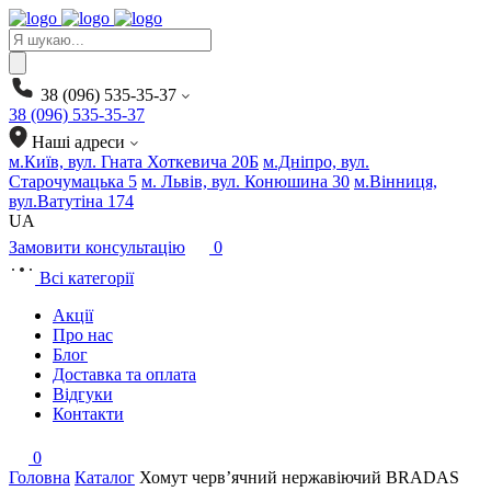
Products
search
38 (096) 535-35-37
38 (096) 535-35-37
Наші адреси
м.Київ, вул. Гната Хоткевича 20Б
м.Дніпро, вул.
Старочумацька 5
м. Львів, вул. Конюшина 30
м.Вінниця,
вул.Ватутіна 174
UA
Замовити консультацію
0
Всі категорії
Акції
Про нас
Блог
Доставка та оплата
Відгуки
Контакти
0
Головна
Каталог
Хомут черв’ячний нержавіючий BRADAS