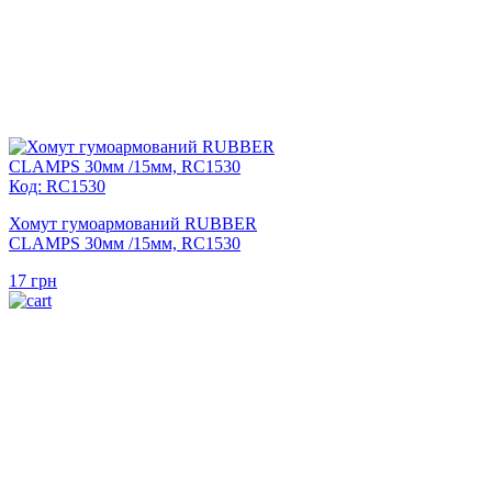
Код: RC1530
Хомут гумоармований RUBBER
CLAMPS 30мм /15мм, RC1530
17
грн