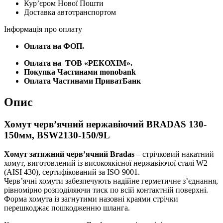
Курʼєром Нової Пошти
150/9L
Доставка автотранспортом
кількість
Інформація про оплату
Оплата на ФОП.
Оплата на
ТОВ «РЕКОХІМ».
Покупка Частинами monobank
Оплата Частинами ПриватБанк
Опис
Хомут черв’ячний нержавіючий BRADAS 130-
150мм, BSW2130-150/9L
Хомут затяжний черв’ячний Bradas
– стрічковий накатний
хомут, виготовлений із високоякісної нержавіючої сталі W2
(AISI 430), сертифікований за ISO 9001.
Черв’ячні хомути забезпечують надійне герметичне з’єднання,
рівномірно розподіляючи тиск по всій контактній поверхні.
Форма хомута із загнутими назовні краями стрічки
перешкоджає пошкодженню шланга.