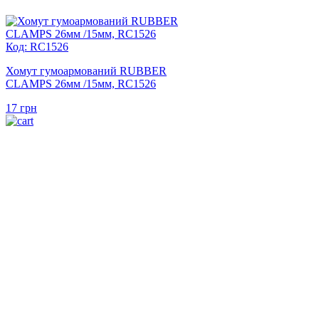
Код: RC1526
Хомут гумоармований RUBBER
CLAMPS 26мм /15мм, RC1526
17
грн