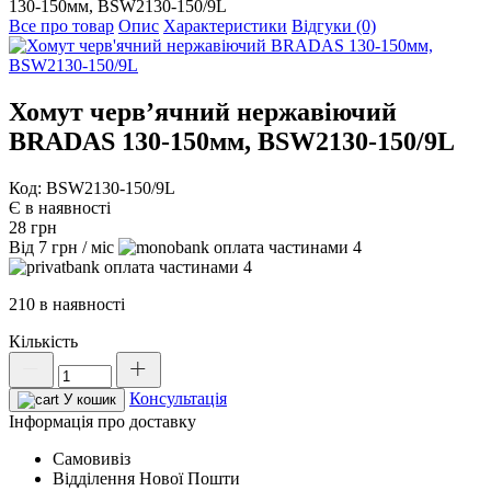
130-150мм, BSW2130-150/9L
Все про товар
Опис
Характеристики
Відгуки (0)
Хомут черв’ячний нержавіючий
BRADAS 130-150мм, BSW2130-150/9L
Код: BSW2130-150/9L
Є в наявності
28
грн
Від
7
грн
/ міс
4
4
210 в наявності
Кількість
Хомут
черв'ячний
Консультація
нержавіючий
У кошик
BRADAS
Інформація про доставку
130-
Самовивіз
150мм,
Відділення Нової Пошти
BSW2130-