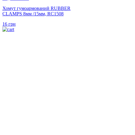
Хомут гумоармований RUBBER
CLAMPS 8мм /15мм, RC1508
16
грн