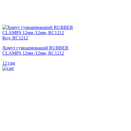
Код: RC1212
Хомут гумоармований RUBBER
CLAMPS 12мм /12мм, RC1212
12
грн