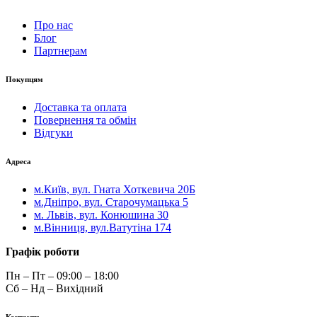
Про нас
Блог
Партнерам
Покупцям
Доставка та оплата
Повернення та обмін
Відгуки
Адреса
м.Київ, вул. Гната Хоткевича 20Б
м.Дніпро, вул. Старочумацька 5
м. Львів, вул. Конюшина 30
м.Вінниця, вул.Ватутіна 174
Графік роботи
Пн – Пт – 09:00 – 18:00
Сб – Нд – Вихідний
Контакти