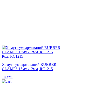
Код: RC1215
Хомут гумоармований RUBBER
CLAMPS 15мм /12мм, RC1215
14
грн