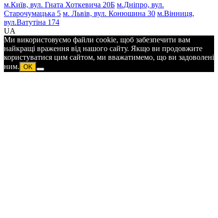
м.Київ, вул. Гната Хоткевича 20Б
м.Дніпро, вул.
Старочумацька 5
м. Львів, вул. Конюшина 30
м.Вінниця,
вул.Ватутіна 174
UA
Ми використовуємо файли cookie, щоб забезпечити вам
найкращі враження від нашого сайту. Якщо ви продовжите
користуватися цим сайтом, ми вважатимемо, що ви задоволені
ним.
OK