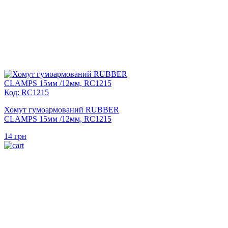
Код: RC1215
Хомут гумоармований RUBBER
CLAMPS 15мм /12мм, RC1215
14
грн