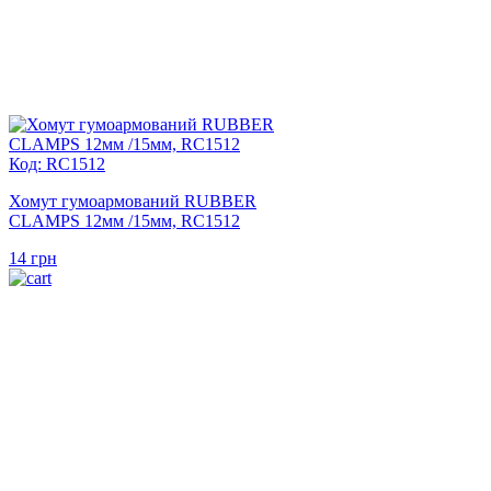
Код: RC1512
Хомут гумоармований RUBBER
CLAMPS 12мм /15мм, RC1512
14
грн