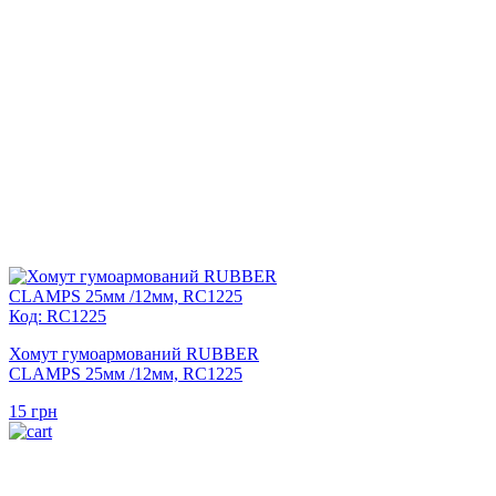
Код: RC1225
Хомут гумоармований RUBBER
CLAMPS 25мм /12мм, RC1225
15
грн