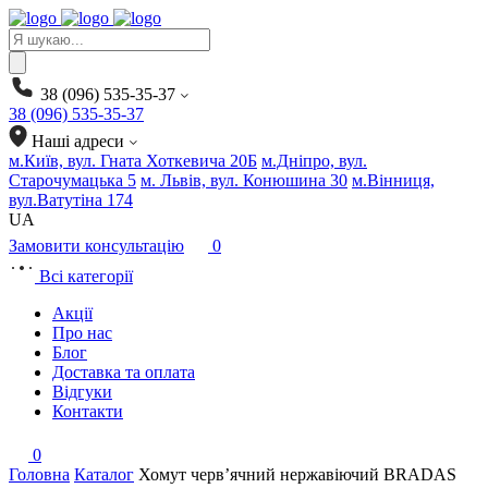
Products
search
38 (096) 535-35-37
38 (096) 535-35-37
Наші адреси
м.Київ, вул. Гната Хоткевича 20Б
м.Дніпро, вул.
Старочумацька 5
м. Львів, вул. Конюшина 30
м.Вінниця,
вул.Ватутіна 174
UA
Замовити консультацію
0
Всі категорії
Акції
Про нас
Блог
Доставка та оплата
Відгуки
Контакти
0
Головна
Каталог
Хомут черв’ячний нержавіючий BRADAS