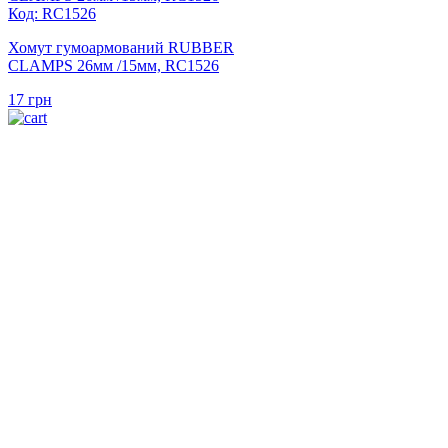
Код: RC1526
Хомут гумоармований RUBBER
CLAMPS 26мм /15мм, RC1526
17
грн