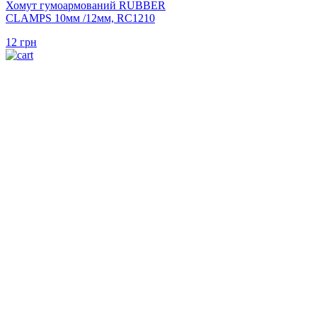
Хомут гумоармований RUBBER
CLAMPS 10мм /12мм, RC1210
12
грн