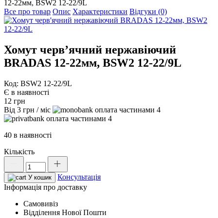
12-22мм, BSW2 12-22/9L
Все про товар
Опис
Характеристики
Відгуки (0)
Хомут черв’ячний нержавіючий
BRADAS 12-22мм, BSW2 12-22/9L
Код: BSW2 12-22/9L
Є в наявності
12
грн
Від
3
грн
/ міс
4
4
40 в наявності
Кількість
Хомут
черв'ячний
Консультація
нержавіючий
У кошик
BRADAS
Інформація про доставку
12-
Самовивіз
22мм,
Відділення Нової Пошти
BSW2