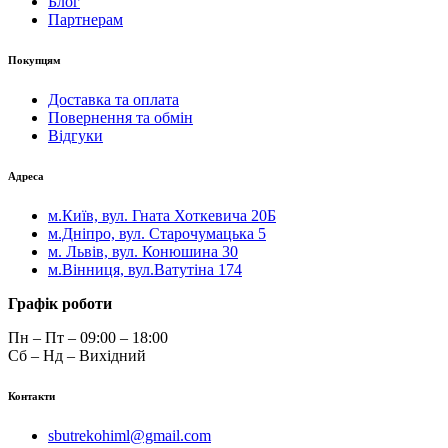
Блог
Партнерам
Покупцям
Доставка та оплата
Повернення та обмін
Відгуки
Адреса
м.Київ, вул. Гната Хоткевича 20Б
м.Дніпро, вул. Старочумацька 5
м. Львів, вул. Конюшина 30
м.Вінниця, вул.Ватутіна 174
Графік роботи
Пн – Пт – 09:00 – 18:00
Сб – Нд – Вихідний
Контакти
sbutrekohiml@gmail.com