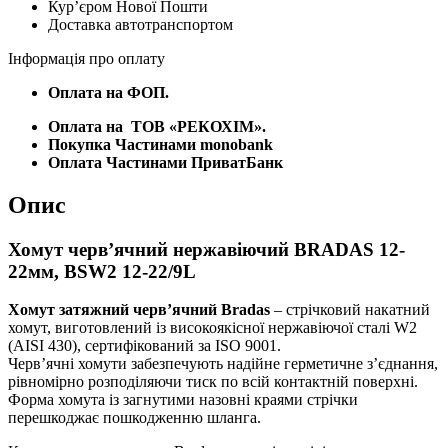
Курʼєром Нової Пошти
12-
Доставка автотранспортом
22/9L
кількість
Інформація про оплату
Оплата на ФОП.
Оплата на
ТОВ «РЕКОХІМ».
Покупка Частинами monobank
Оплата Частинами ПриватБанк
Опис
Хомут черв’ячний нержавіючий BRADAS 12-
22мм, BSW2 12-22/9L
Хомут затяжний черв’ячний Bradas
– стрічковий накатний
хомут, виготовлений із високоякісної нержавіючої сталі W2
(AISI 430), сертифікований за ISO 9001.
Черв’ячні хомути забезпечують надійне герметичне з’єднання,
рівномірно розподіляючи тиск по всій контактній поверхні.
Форма хомута із загнутими назовні краями стрічки
перешкоджає пошкодженню шланга.