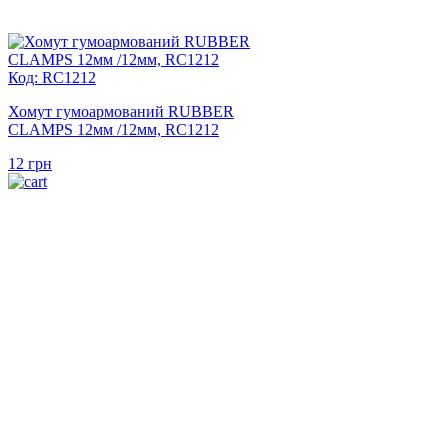
Код: RC1212
Хомут гумоармований RUBBER
CLAMPS 12мм /12мм, RC1212
12
грн