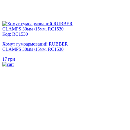
Код: RC1530
Хомут гумоармований RUBBER
CLAMPS 30мм /15мм, RC1530
17
грн