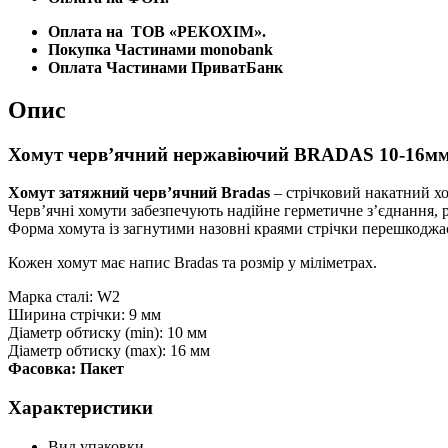
Оплата на
ТОВ «РЕКОХІМ».
Покупка Частинами monobank
Оплата Частинами ПриватБанк
Опис
Хомут черв’ячний нержавіючий BRADAS 10-16мм
Хомут затяжний черв’ячний Bradas
– стрічковий накатний хо
Черв’ячні хомути забезпечують надійне герметичне з’єднання, 
Форма хомута із загнутими назовні краями стрічки перешкод
Кожен хомут має напис Bradas та розмір у міліметрах.
Марка сталі: W2
Ширина стрічки: 9 мм
Діаметр обтиску (min): 10 мм
Діаметр обтиску (max): 16 мм
Фасовка: Пакет
Характеристики
Вид упаковки