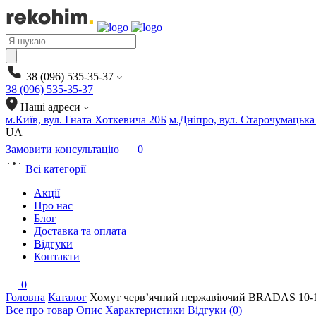
Products
search
38 (096) 535-35-37
38 (096) 535-35-37
Наші адреси
м.Київ, вул. Гната Хоткевича 20Б
м.Дніпро, вул. Старочумацька
UA
Замовити консультацію
0
Всі категорії
Акції
Про нас
Блог
Доставка та оплата
Відгуки
Контакти
0
Головна
Каталог
Хомут черв’ячний нержавіючий BRADAS 10-
Все про товар
Опис
Характеристики
Відгуки (0)