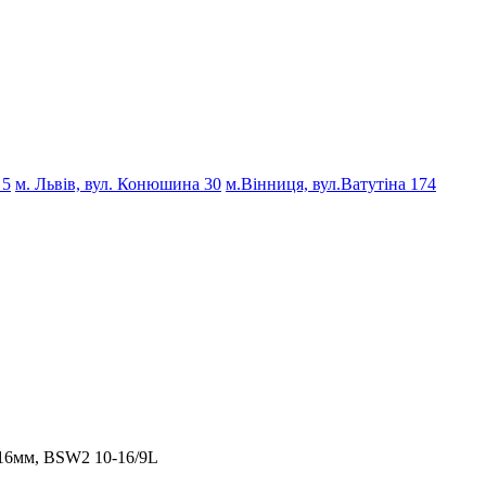
 5
м. Львів, вул. Конюшина 30
м.Вінниця, вул.Ватутіна 174
16мм, BSW2 10-16/9L