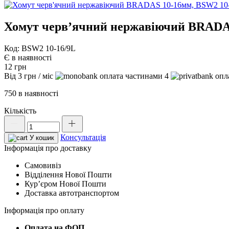
Хомут черв’ячний нержавіючий BRADAS
Код: BSW2 10-16/9L
Є в наявності
12
грн
Від
3
грн
/ міс
4
750 в наявності
Кількість
Хомут
черв'ячний
Консультація
нержавіючий
У кошик
BRADAS
Інформація про доставку
10-
Самовивіз
16мм,
Відділення Нової Пошти
BSW2
Курʼєром Нової Пошти
10-
Доставка автотранспортом
16/9L
кількість
Інформація про оплату
Оплата на ФОП.