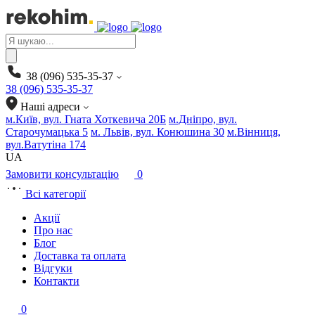
Products
search
38 (096) 535-35-37
38 (096) 535-35-37
Наші адреси
м.Київ, вул. Гната Хоткевича 20Б
м.Дніпро, вул.
Старочумацька 5
м. Львів, вул. Конюшина 30
м.Вінниця,
вул.Ватутіна 174
UA
Замовити консультацію
0
Всі категорії
Акції
Про нас
Блог
Доставка та оплата
Відгуки
Контакти
0