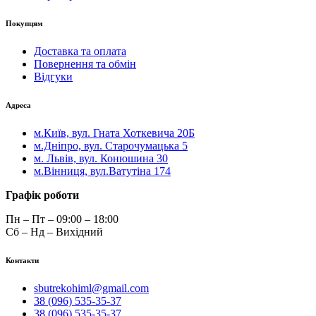
Покупцям
Доставка та оплата
Повернення та обмін
Відгуки
Адреса
м.Київ, вул. Гната Хоткевича 20Б
м.Дніпро, вул. Старочумацька 5
м. Львів, вул. Конюшина 30
м.Вінниця, вул.Ватутіна 174
Графік роботи
Пн – Пт – 09:00 – 18:00
Сб – Нд – Вихідний
Контакти
sbutrekohiml@gmail.com
38 (096) 535-35-37
38 (096) 535-35-37