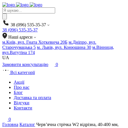
Products
search
38 (096) 535-35-37
38 (096) 535-35-37
Наші адреси
м.Київ, вул. Гната Хоткевича 20Б
м.Дніпро, вул.
Старочумацька 5
м. Львів, вул. Конюшина 30
м.Вінниця,
вул.Ватутіна 174
UA
Замовити консультацію
0
Всі категорії
Акції
Про нас
Блог
Доставка та оплата
Відгуки
Контакти
0
Головна
Каталог
Черв’ячна стрічка W2 відрізна, 40-400 мм,