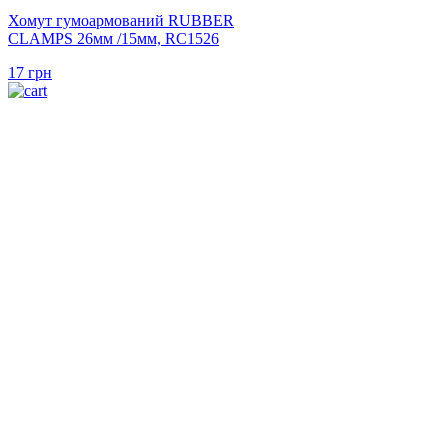
Хомут гумоармований RUBBER
CLAMPS 26мм /15мм, RC1526
17
грн