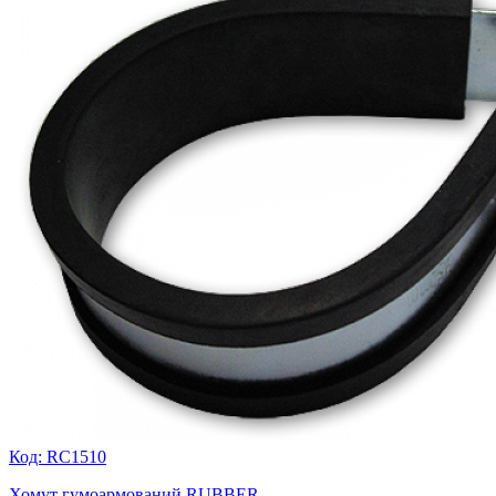
Код: RC1510
Хомут гумоармований RUBBER