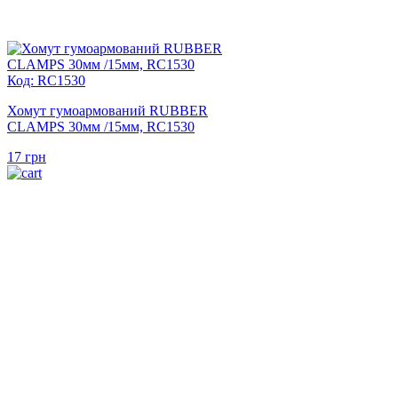
Код: RC1530
Хомут гумоармований RUBBER
CLAMPS 30мм /15мм, RC1530
17
грн