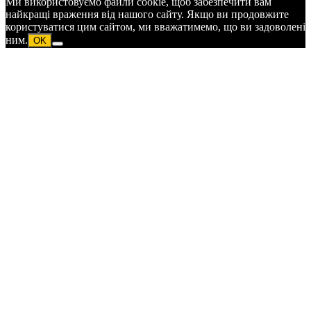
Ми використовуємо файли cookie, щоб забезпечити вам
найкращі враження від нашого сайту. Якщо ви продовжите
користуватися цим сайтом, ми вважатимемо, що ви задоволені
ним.
OK