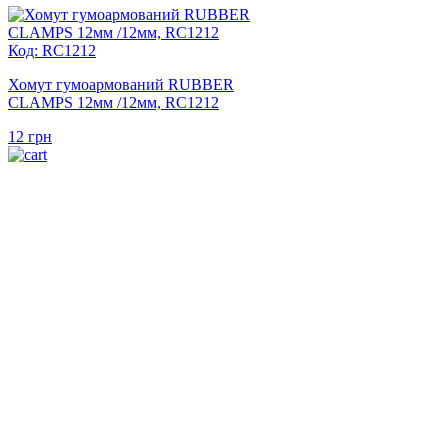
Код: RC1212
Хомут гумоармований RUBBER
CLAMPS 12мм /12мм, RC1212
12
грн