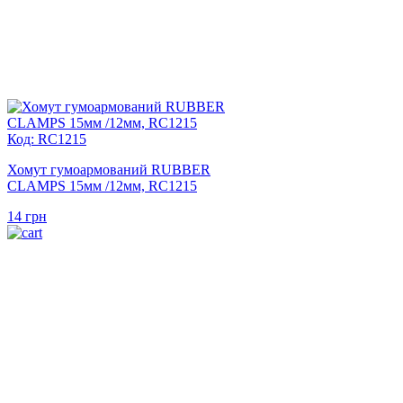
Код: RC1215
Хомут гумоармований RUBBER
CLAMPS 15мм /12мм, RC1215
14
грн