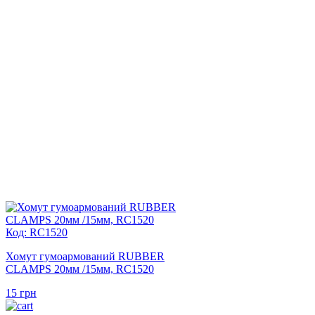
Код: RC1520
Хомут гумоармований RUBBER
CLAMPS 20мм /15мм, RC1520
15
грн