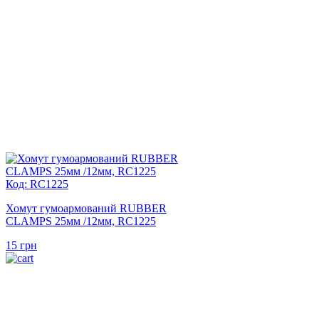
Код: RC1225
Хомут гумоармований RUBBER
CLAMPS 25мм /12мм, RC1225
15
грн