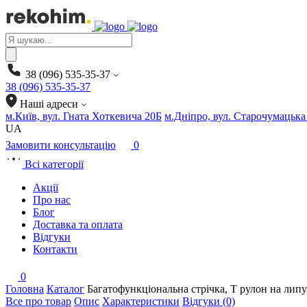
Products
search
38 (096) 535-35-37
38 (096) 535-35-37
Наші адреси
м.Київ, вул. Гната Хоткевича 20Б
м.Дніпро, вул. Старочумацька
UA
Замовити консультацію
0
Всі категорії
Акції
Про нас
Блог
Доставка та оплата
Відгуки
Контакти
0
Головна
Каталог
Багатофункціональна стрічка, Т рулон на лип
Все про товар
Опис
Характеристики
Відгуки (0)