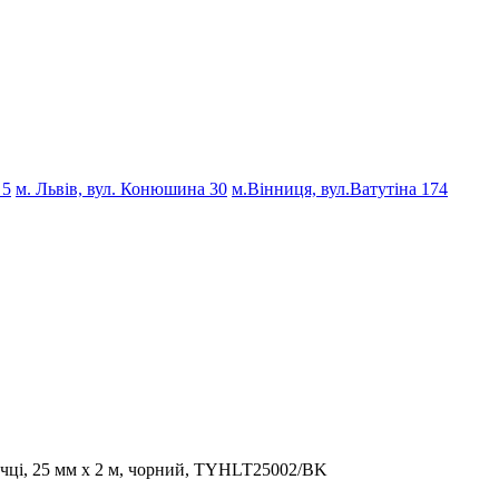
 5
м. Львів, вул. Конюшина 30
м.Вінниця, вул.Ватутіна 174
учці, 25 мм х 2 м, чорний, TYHLT25002/BK