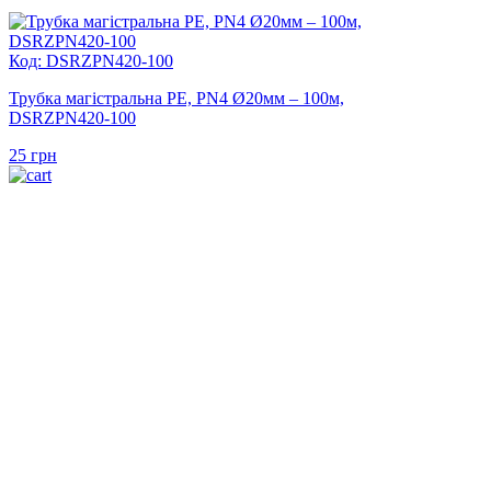
Код: DSRZPN420-100
Трубка магістральна PE, PN4 Ø20мм – 100м,
DSRZPN420-100
25
грн