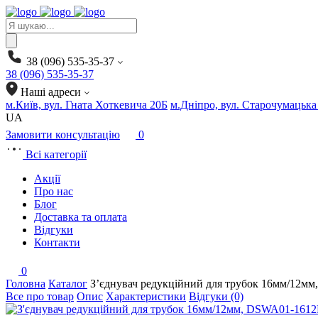
Products
search
38 (096) 535-35-37
38 (096) 535-35-37
Наші адреси
м.Київ, вул. Гната Хоткевича 20Б
м.Дніпро, вул. Старочумацька
UA
Замовити консультацію
0
Всі категорії
Акції
Про нас
Блог
Доставка та оплата
Відгуки
Контакти
0
Головна
Каталог
З’єднувач редукційний для трубок 16мм/12м
Все про товар
Опис
Характеристики
Відгуки (0)