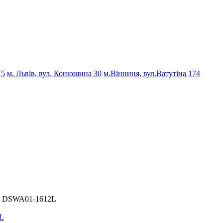
 5
м. Львів, вул. Конюшина 30
м.Вінниця, вул.Ватутіна 174
м, DSWA01-1612L