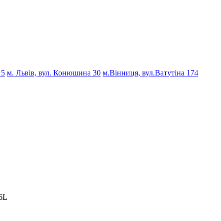
 5
м. Львів, вул. Конюшина 30
м.Вінниця, вул.Ватутіна 174
6L