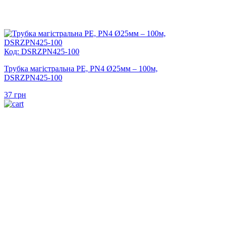
Код: DSRZPN425-100
Трубка магістральна PE, PN4 Ø25мм – 100м,
DSRZPN425-100
37
грн