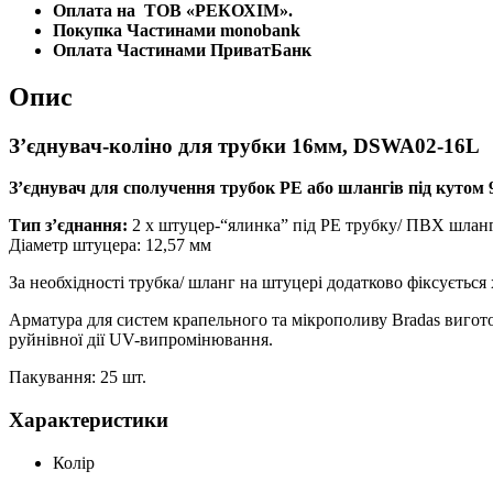
Оплата на
ТОВ «РЕКОХІМ».
Покупка Частинами monobank
Оплата Частинами ПриватБанк
Опис
З’єднувач-коліно для трубки 16мм, DSWA02-16L
З’єднувач для сполучення трубок PE або шлангів під кутом 
Тип з’єднання:
2 х штуцер-“ялинка” під РЕ трубку/ ПВХ шланг
Діаметр штуцера: 12,57 мм
За необхідності трубка/ шланг на штуцері додатково фіксується
Арматура для систем крапельного та мікрополиву Bradas вигото
руйнівної дії UV-випромінювання.
Пакування: 25 шт.
Характеристики
Колір