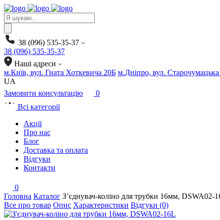
Products
search
38 (096) 535-35-37
38 (096) 535-35-37
Наші адреси
м.Київ, вул. Гната Хоткевича 20Б
м.Дніпро, вул. Старочумацька
UA
Замовити консультацію
0
Всі категорії
Акції
Про нас
Блог
Доставка та оплата
Відгуки
Контакти
0
Головна
Каталог
З’єднувач-коліно для трубки 16мм, DSWA02-1
Все про товар
Опис
Характеристики
Відгуки (0)