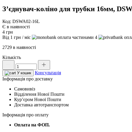
З’єднувач-коліно для трубки 16мм, DS
Код: DSWA02-16L
Є в наявності
4
грн
Від
1
грн
/ міс
4
2729 в наявності
Кількість
З'єднувач-
коліно
Консультація
для
У кошик
трубки
Інформація про доставку
16мм,
Самовивіз
DSWA02-
Відділення Нової Пошти
16L
Курʼєром Нової Пошти
кількість
Доставка автотранспортом
Інформація про оплату
Оплата на ФОП.