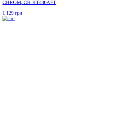
CHROM, CH-KT430AFT
1 129
грн