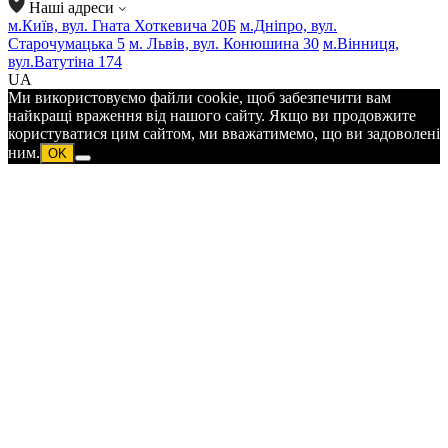
Наші адреси
м.Київ, вул. Гната Хоткевича 20Б
м.Дніпро, вул.
Старочумацька 5
м. Львів, вул. Конюшина 30
м.Вінниця,
вул.Ватутіна 174
UA
Ми використовуємо файли cookie, щоб забезпечити вам
найкращі враження від нашого сайту. Якщо ви продовжите
користуватися цим сайтом, ми вважатимемо, що ви задоволені
ним.
OK