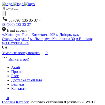
Products
search
38 (096) 535-35-37
38 (096) 535-35-37
Наші адреси
м.Київ, вул. Гната Хоткевича 20Б
м.Дніпро, вул.
Старочумацька 5
м. Львів, вул. Конюшина 30
м.Вінниця,
вул.Ватутіна 174
UA
Замовити консультацію
0
Всі категорії
Акції
Про нас
Блог
Доставка та оплата
Відгуки
Контакти
0
Головна
Каталог
Зрошувач статичний 8 режимний, WHITE