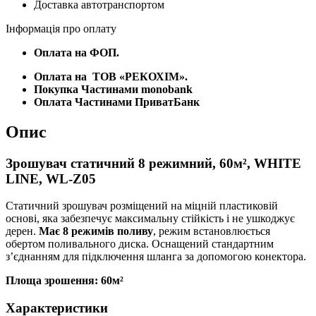
Доставка автотранспортом
кількість
Інформація про оплату
Оплата на ФОП.
Оплата на
ТОВ «РЕКОХІМ».
Покупка Частинами monobank
Оплата Частинами ПриватБанк
Опис
Зрошувач статичний 8 режимний, 60м², WHITE
LINE, WL-Z05
Статичний зрошувач розміщений на міцній пластиковій
основі, яка забезпечує максимальну стійкість і не ушкоджує
дерен.
Має 8 режимів поливу
, режим встановлюється
обертом поливального диска. Оснащений стандартним
з’єднанням для підключення шланга за допомогою конектора.
Площа зрошення: 60м²
Характеристики