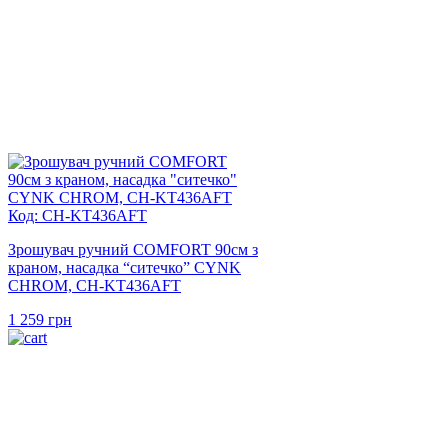
Код: CH-KT436AFT
Зрошувач ручний COMFORT 90см з
краном, насадка “ситечко” CYNK
CHROM, CH-KT436AFT
1 259
грн