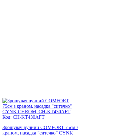
Код: CH-KT430AFT
Зрошувач ручний COMFORT 75см з
краном, насадка “ситечко” CYNK