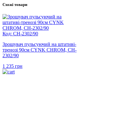
Схожі товари
Код: CH-2302/90
Зрошувач пульсуючий на штативі-
тренозі 90см CYNK CHROM, CH-
2302/90
1 235
грн