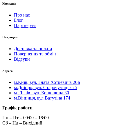
Компанія
Про нас
Блог
Партнерам
Покупцям
Доставка та оплата
Повернення та обмін
Відгуки
Адреса
м.Київ, вул. Гната Хоткевича 20Б
м.Дніпро, вул. Старочумацька 5
м. Львів, вул. Конюшина 30
м.Вінниця, вул.Ватутіна 174
Графік роботи
Пн – Пт – 09:00 – 18:00
Сб – Нд – Вихідний