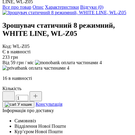
LINE, WL-Z05
Все про товар
Опис
Характеристики
Відгуки (0)
Зрошувач статичний 8 режимний,
WHITE LINE, WL-Z05
Код: WL-Z05
Є в наявності
233
грн
Від
59
грн
/ міс
4
4
16 в наявності
Кількість
Зрошувач
статичний
Консультація
8
У кошик
режимний,
Інформація про доставку
WHITE
Самовивіз
LINE,
Відділення Нової Пошти
WL-
Курʼєром Нової Пошти
Z05