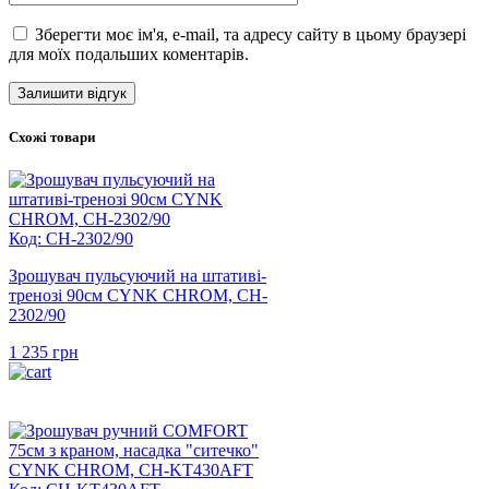
Зберегти моє ім'я, e-mail, та адресу сайту в цьому браузері
для моїх подальших коментарів.
Схожі товари
Код: CH-2302/90
Зрошувач пульсуючий на штативі-
тренозі 90см CYNK CHROM, CH-
2302/90
1 235
грн