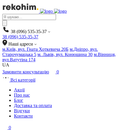
Products
search
38 (096) 535-35-37
38 (096) 535-35-37
Наші адреси
м.Київ, вул. Гната Хоткевича 20Б
м.Дніпро, вул.
Старочумацька 5
м. Львів, вул. Конюшина 30
м.Вінниця,
вул.Ватутіна 174
UA
Замовити консультацію
0
Всі категорії
Акції
Про нас
Блог
Доставка та оплата
Відгуки
Контакти
0