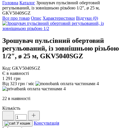
Головна
Каталог
Зрошувач пульсівний обертовий
регульований, із зовнішньою різьбою 1/2″, ø 25 м,
GKV5040SGZ
Все про товар
Опис
Характеристики
Відгуки (0)
Зрошувач пульсівний обертовий
регульований, із зовнішньою різьбою
1/2″, ø 25 м, GKV5040SGZ
Код: GKV5040SGZ
Є в наявності
1 291
грн
Від
323
грн
/ міс
4
4
22 в наявності
Кількість
Зрошувач
пульсівний
Консультація
обертовий
У кошик