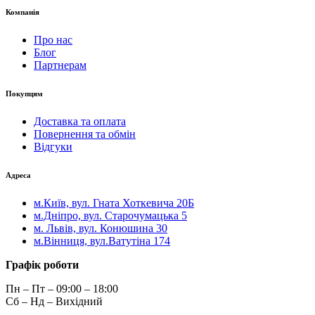
Компанія
Про нас
Блог
Партнерам
Покупцям
Доставка та оплата
Повернення та обмін
Відгуки
Адреса
м.Київ, вул. Гната Хоткевича 20Б
м.Дніпро, вул. Старочумацька 5
м. Львів, вул. Конюшина 30
м.Вінниця, вул.Ватутіна 174
Графік роботи
Пн – Пт – 09:00 – 18:00
Сб – Нд – Вихідний