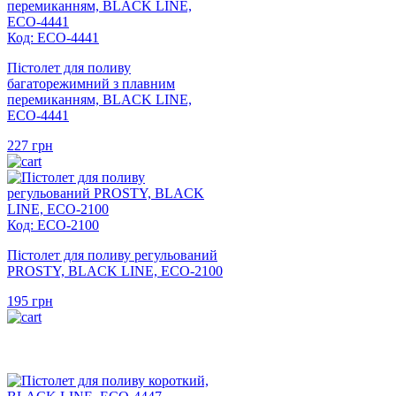
Код: ECO-4441
Пістолет для поливу
багаторежимний з плавним
перемиканням, BLACK LINE,
ECO-4441
227
грн
Код: ECO-2100
Пістолет для поливу регульований
PROSTY, BLACK LINE, ECO-2100
195
грн