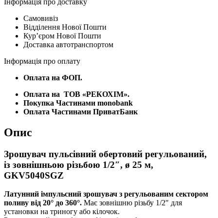
регульований,
Інформація про доставку
із
Самовивіз
зовнішньою
Відділення Нової Пошти
різьбою
Курʼєром Нової Пошти
1/2",
Доставка автотранспортом
ø
25
Інформація про оплату
м,
GKV5040SGZ
Оплата на ФОП.
кількість
Оплата на
ТОВ «РЕКОХІМ».
Покупка Частинами monobank
Оплата Частинами ПриватБанк
Опис
Зрошувач пульсівний обертовий регульований,
із зовнішньою різьбою 1/2″, ø 25 м,
GKV5040SGZ
Латунний імпульсний зрошувач з регульованим сектором
поливу від 20° до 360°.
Має зовнішню різьбу 1/2″ для
установки на триногу або кілочок.