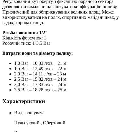
Регульований кут оберту з фіксацією обраного сектора
дозволяє оптимально налаштувати конфігурацію поливу.
Призначений для обприскування великих площ. Може
використовуватися на полях, спортивних майданчиках, у
садах, городах тощо.
Різьба: зовнішня 1/2″
Кількість форсунок: 1
Робочий тиск: 1-3,5 Bar
Витрати води та діаметр поливу:
1,0 Bar – 10,33 л/хв – 21 м
1,5 Bar – 12,49 л/хв – 22 м
2,0 Bar – 14,11 л/хв – 23 м
2,5 Bar – 15,82 л/хв – 24 м
3,0 Bar – 17,33 л/хв – 24 м
3,5 Bar – 18,28 л/хв – 25 м
Характеристики
Вид зрошувача
Пульсуючий , Обертовий