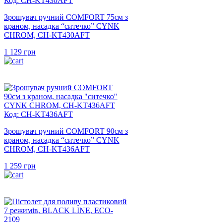
Код: CH-KT430AFT
Зрошувач ручний COMFORT 75см з
краном, насадка “ситечко” CYNK
CHROM, CH-KT430AFT
1 129
грн
Код: CH-KT436AFT
Зрошувач ручний COMFORT 90см з
краном, насадка “ситечко” CYNK
CHROM, CH-KT436AFT
1 259
грн