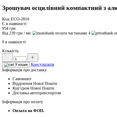
Зрошувач осцилівний компактний з ал
Код: ECO-2816
Є в наявності
954
грн
Від
239
грн
/ міс
4
9 в наявності
Кількість
Зрошувач
осцилівний
Консультація
компактний
У кошик
з
Інформація про доставку
алюмінієвою
Самовивіз
дугою,
Відділення Нової Пошти
BLACK
Курʼєром Нової Пошти
LINE,
Доставка автотранспортом
ECO-
2816
Інформація про оплату
кількість
Оплата на ФОП.