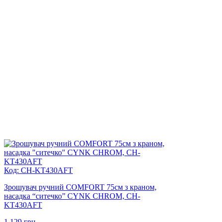
Код: CH-KT430AFT
Зрошувач ручний COMFORT 75см з краном,
насадка “ситечко” CYNK CHROM, CH-
KT430AFT
1 129
грн