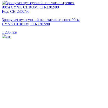
Код: CH-2302/90
Зрошувач пульсуючий на штативі-тренозі 90см
CYNK CHROM, CH-2302/90
1 235
грн