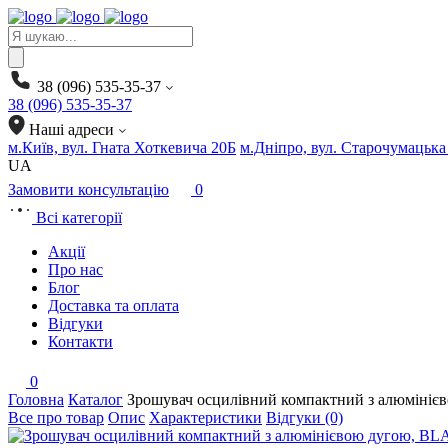
Products
search
38 (096) 535-35-37
38 (096) 535-35-37
Наші адреси
м.Київ, вул. Гната Хоткевича 20Б
м.Дніпро, вул. Старочумацька
UA
Замовити консультацію
0
Всі категорії
Акції
Про нас
Блог
Доставка та оплата
Відгуки
Контакти
0
Головна
Каталог
Зрошувач осцилівний компактний з алюміні
Все про товар
Опис
Характеристики
Відгуки (0)