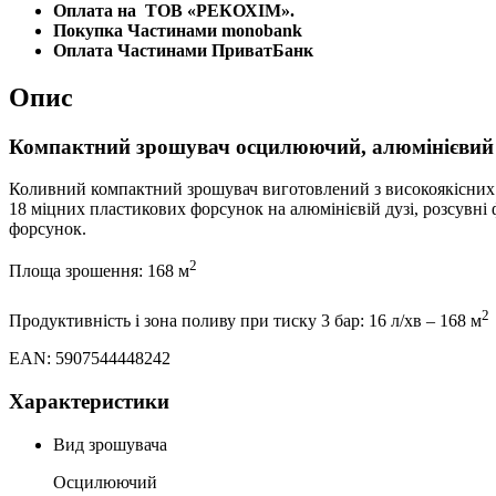
Оплата на
ТОВ «РЕКОХІМ».
Покупка Частинами monobank
Оплата Частинами ПриватБанк
Опис
Компактний зрошувач осцилюючий, алюмінієви
Коливний компактний зрошувач виготовлений з високоякісних м
18 міцних пластикових форсунок на алюмінієвій дузі, розсувні
форсунок.
2
Площа зрошення: 168 м
2
Продуктивність і зона поливу при тиску 3 бар: 16 л/хв – 168 м
EAN: 5907544448242
Характеристики
Вид зрошувача
Осцилюючий