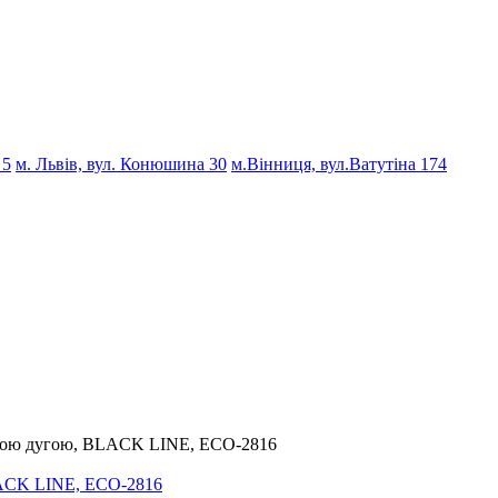
 5
м. Львів, вул. Конюшина 30
м.Вінниця, вул.Ватутіна 174
євою дугою, BLACK LINE, ECO-2816