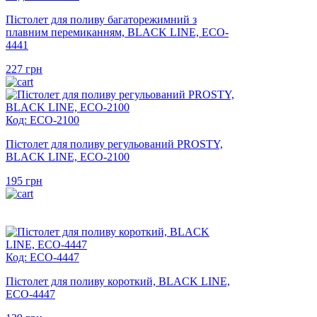
Пістолет для поливу багаторежимний з
плавним перемиканням, BLACK LINE, ECO-
4441
227
грн
Код: ECO-2100
Пістолет для поливу регульований PROSTY,
BLACK LINE, ECO-2100
195
грн
Код: ECO-4447
Пістолет для поливу короткий, BLACK LINE,
ECO-4447