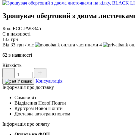
Зрошувач обертовий з двома листочка
Код: ECO-PW3345
Є в наявності
132
грн
Від
33
грн
/ міс
4
62 в наявності
Кількість
Зрошувач
обертовий
Консультація
з
У кошик
двома
Інформація про доставку
листочками
Самовивіз
на
Відділення Нової Пошти
кілку,
Курʼєром Нової Пошти
BLACK
Доставка автотранспортом
LINE,
ECO-
Інформація про оплату
PW3345
кількість
Оплата на ФОП.