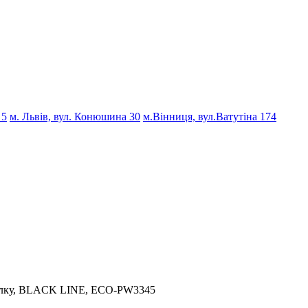
 5
м. Львів, вул. Конюшина 30
м.Вінниця, вул.Ватутіна 174
кілку, BLACK LINE, ECO-PW3345