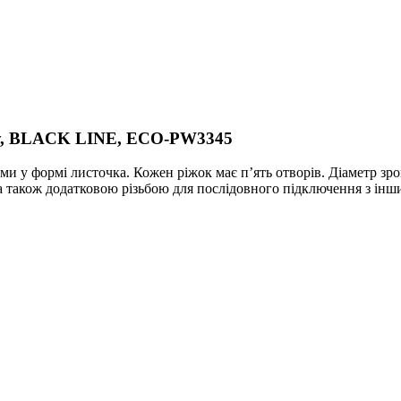
ку, BLACK LINE, ECO-PW3345
и у формі листочка. Кожен ріжок має п’ять отворів. Діаметр зр
 а також додатковою різьбою для послідовного підключення з ін