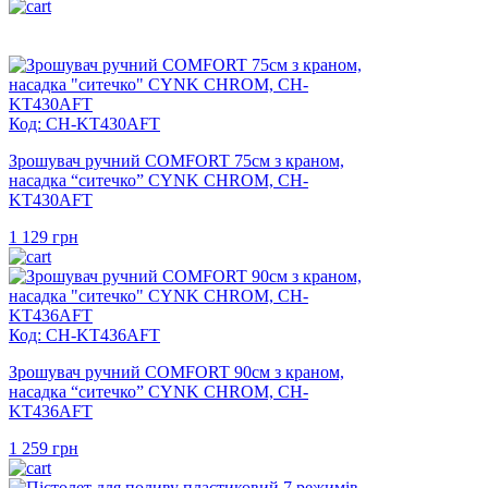
Код: CH-KT430AFT
Зрошувач ручний COMFORT 75см з краном,
насадка “ситечко” CYNK CHROM, CH-
KT430AFT
1 129
грн
Код: CH-KT436AFT
Зрошувач ручний COMFORT 90см з краном,
насадка “ситечко” CYNK CHROM, CH-
KT436AFT
1 259
грн