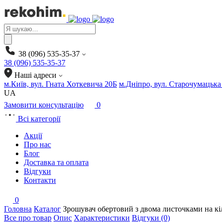
Products
search
38 (096) 535-35-37
38 (096) 535-35-37
Наші адреси
м.Київ, вул. Гната Хоткевича 20Б
м.Дніпро, вул. Старочумацька
UA
Замовити консультацію
0
Всі категорії
Акції
Про нас
Блог
Доставка та оплата
Відгуки
Контакти
0
Головна
Каталог
Зрошувач обертовий з двома листочками на 
Все про товар
Опис
Характеристики
Відгуки (0)