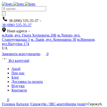
Products
search
38 (096) 535-35-37
38 (096) 535-35-37
Наші адреси
м.Київ, вул. Гната Хоткевича 20Б
м.Дніпро, вул.
Старочумацька 5
м. Львів, вул. Конюшина 30
м.Вінниця,
вул.Ватутіна 174
UA
Замовити консультацію
0
Всі категорії
Акції
Про нас
Блог
Доставка та оплата
Відгуки
Контакти
0
Головна
Каталог
Єврокуби / IBC-контейнери (нові)
Єврокуб,