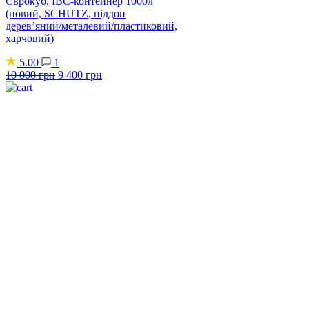
Єврокуб, IBC-контейнер 1000л
(новий, SCHUTZ, піддон
дерев’яний/металевий/пластиковий,
харчовий)
5.00
1
Оригінальна
Поточна
10 000
грн
9 400
грн
ціна:
ціна:
10
9
000 грн.
400 грн.