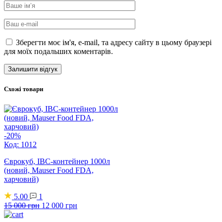
Зберегти моє ім'я, e-mail, та адресу сайту в цьому браузері
для моїх подальших коментарів.
Схожі товари
-20%
Код: 1012
Єврокуб, IBC-контейнер 1000л
(новий, Mauser Food FDA,
харчовий)
5.00
1
Оригінальна
Поточна
15 000
грн
12 000
грн
ціна:
ціна: