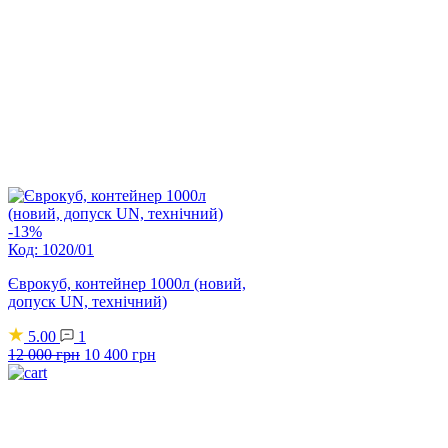
-13%
Код: 1020/01
Єврокуб, контейнер 1000л (новий,
допуск UN, технічний)
5.00
1
Оригінальна
Поточна
12 000
грн
10 400
грн
ціна:
ціна:
12
10
000 грн.
400 грн.