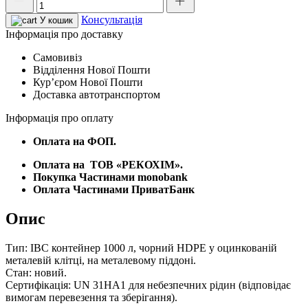
контейнер
Консультація
1000
У кошик
л
Інформація про доставку
(новий,
Самовивіз
чорний,
Відділення Нової Пошти
з
Курʼєром Нової Пошти
допуском
Доставка автотранспортом
UN,
під
Інформація про оплату
кіслоти
99%)
Оплата на ФОП.
металевий
піддон
Оплата на
ТОВ «РЕКОХІМ».
кількість
Покупка Частинами monobank
Оплата Частинами ПриватБанк
Опис
Тип: IBC контейнер 1000 л, чорний HDPE у оцинкованій
металевій клітці, на металевому піддоні.
Стан: новий.
Сертифікація: UN 31HA1 для небезпечних рідин (відповідає
вимогам перевезення та зберігання).