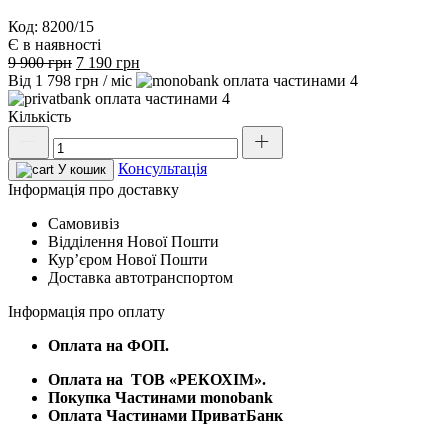
Код: 8200/15
Є в наявності
Оригінальна
Поточна
9 900
грн
7 190
грн
ціна:
ціна:
Від
1 798
грн
/ міс
4
9
7
4
900 грн.
190 грн.
Кількість
Ємність
вертикальна
Консультація
1000
У кошик
л
Інформація про доставку
кількість
Самовивіз
Відділення Нової Пошти
Курʼєром Нової Пошти
Доставка автотранспортом
Інформація про оплату
Оплата на ФОП.
Оплата на
ТОВ «РЕКОХІМ».
Покупка Частинами monobank
Оплата Частинами ПриватБанк