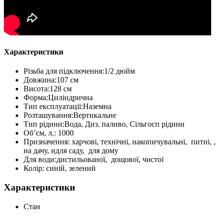
Характеристики
Різьба для підключення:1/2 дюйм
Довжина:107 см
Висота:128 см
Форма:Циліндрична
Тип експлуатації:Наземна
Розташування:Вертикальне
Тип рідини:Вода, Диз. паливо, Сільгосп рідини
Об’єм, л.: 1000
Призначення: харчові, технічні, накопичувальні, питні, ,
на дачу, ндля саду, для дому
Для води:дистильованої, дощової, чистої
Колір: синій, зелений
Характеристики
Стан