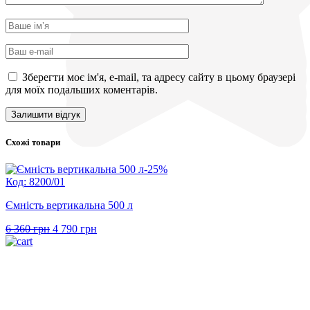
Зберегти моє ім'я, e-mail, та адресу сайту в цьому браузері
для моїх подальших коментарів.
Схожі товари
-25%
Код: 8200/01
Ємність вертикальна 500 л
Оригінальна
Поточна
6 360
грн
4 790
грн
ціна:
ціна:
6
4
360 грн.
790 грн.