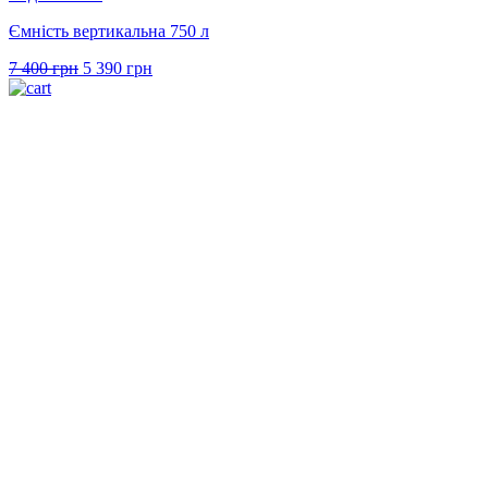
Ємність вертикальна 750 л
Оригінальна
Поточна
7 400
грн
5 390
грн
ціна:
ціна:
7
5
400 грн.
390 грн.