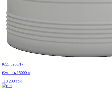
Код: 8200/17
Ємність 15000 л
113 200
грн