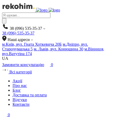
Products
search
38 (096) 535-35-37
38 (096) 535-35-37
Наші адреси
м.Київ, вул. Гната Хоткевича 20Б
м.Дніпро, вул.
Старочумацька 5
м. Львів, вул. Конюшина 30
м.Вінниця,
вул.Ватутіна 174
UA
Замовити консультацію
0
Всі категорії
Акції
Про нас
Блог
Доставка та оплата
Відгуки
Контакти
0