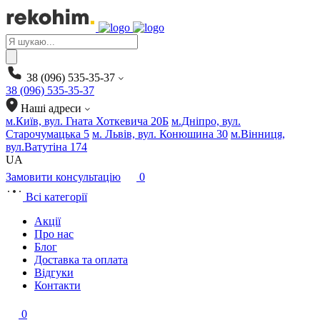
Products
search
38 (096) 535-35-37
38 (096) 535-35-37
Наші адреси
м.Київ, вул. Гната Хоткевича 20Б
м.Дніпро, вул.
Старочумацька 5
м. Львів, вул. Конюшина 30
м.Вінниця,
вул.Ватутіна 174
UA
Замовити консультацію
0
Всі категорії
Акції
Про нас
Блог
Доставка та оплата
Відгуки
Контакти
0