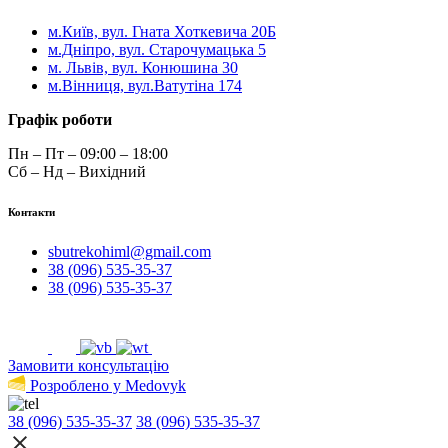
м.Київ, вул. Гната Хоткевича 20Б
м.Дніпро, вул. Старочумацька 5
м. Львів, вул. Конюшина 30
м.Вінниця, вул.Ватутіна 174
Графік роботи
Пн – Пт – 09:00 – 18:00
Сб – Нд – Вихідний
Контакти
sbutrekohiml@gmail.com
38 (096) 535-35-37
38 (096) 535-35-37
Замовити консультацію
Розроблено у Medovyk
38 (096) 535-35-37
38 (096) 535-35-37