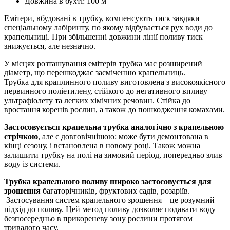
Довжина в бухті: 100 м
Емітери, вбудовані в трубку, компенсують тиск завдяки
спеціальному лабіринту, по якому відбувається рух води до
крапельниці. При збільшенні довжини лінії поливу тиск
знижується, але незначно.
У місцях розташування емітерів трубка має розширений
діаметр, що перешкоджає засміченню крапельниць.
Трубка для краплинного поливу виготовлена ​​з високоякісного
первинного поліетилену, стійкого до негативного впливу
ультрафіолету та легких хімічних речовин. Стійка до
вростання коренів рослин, а також до пошкодження комахами.
Застосовується крапельна трубка аналогічно з крапельною
стрічкою
, але є довговічнішою: може бути демонтована в
кінці сезону, і встановлена ​​в новому році. Також можна
залишити трубку на полі на зимовий період, попередньо злив
воду із системи.
Трубка крапельного поливу широко застосовується для
зрошення
багаторічників, фруктових садів, розаріїв.
Застосування систем крапельного зрошення – це розумний
підхід до поливу. Цей метод поливу дозволяє подавати воду
безпосередньо в прикореневу зону рослини протягом
тривалого часу.