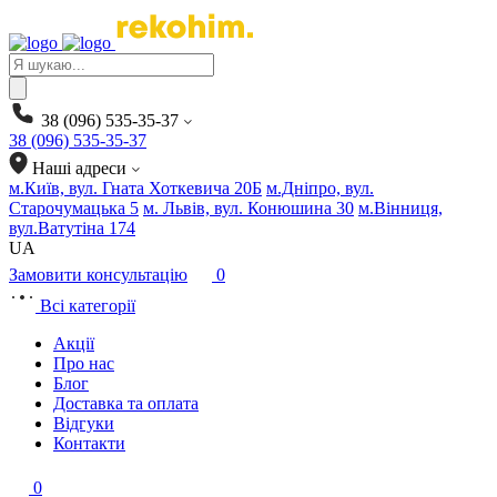
Products
search
38 (096) 535-35-37
38 (096) 535-35-37
Наші адреси
м.Київ, вул. Гната Хоткевича 20Б
м.Дніпро, вул.
Старочумацька 5
м. Львів, вул. Конюшина 30
м.Вінниця,
вул.Ватутіна 174
UA
Замовити консультацію
0
Всі категорії
Акції
Про нас
Блог
Доставка та оплата
Відгуки
Контакти
0