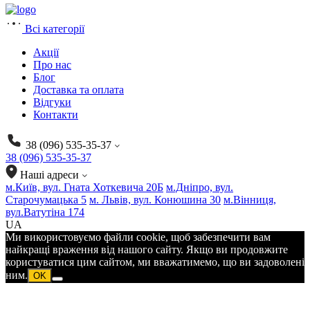
Всі категорії
Акції
Про нас
Блог
Доставка та оплата
Відгуки
Контакти
38 (096) 535-35-37
38 (096) 535-35-37
Наші адреси
м.Київ, вул. Гната Хоткевича 20Б
м.Дніпро, вул.
Старочумацька 5
м. Львів, вул. Конюшина 30
м.Вінниця,
вул.Ватутіна 174
UA
Ми використовуємо файли cookie, щоб забезпечити вам
найкращі враження від нашого сайту. Якщо ви продовжите
користуватися цим сайтом, ми вважатимемо, що ви задоволені
ним.
OK