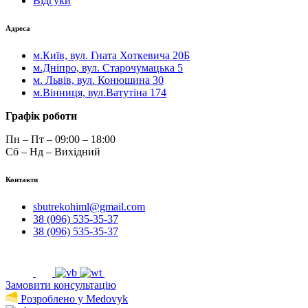
Відгуки
Адреса
м.Київ, вул. Гната Хоткевича 20Б
м.Дніпро, вул. Старочумацька 5
м. Львів, вул. Конюшина 30
м.Вінниця, вул.Ватутіна 174
Графік роботи
Пн – Пт – 09:00 – 18:00
Сб – Нд – Вихідний
Контакти
sbutrekohiml@gmail.com
38 (096) 535-35-37
38 (096) 535-35-37
Замовити консультацію
Розроблено у Medovyk