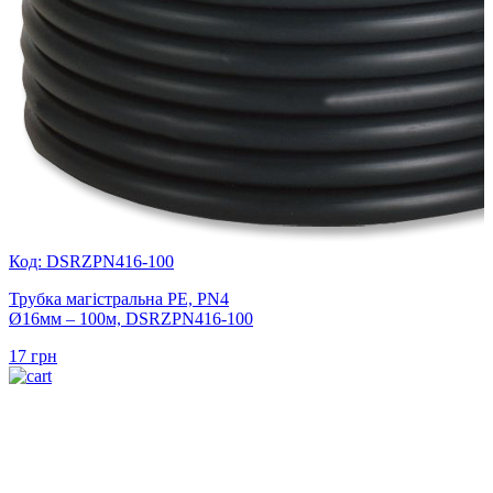
Код: DSRZPN416-100
Трубка магістральна PE, PN4
Ø16мм – 100м, DSRZPN416-100
17
грн