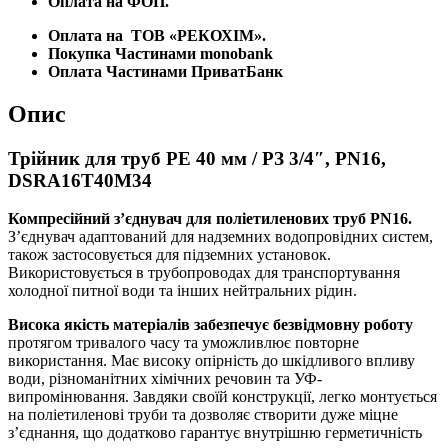
Оплата на ФОП.
Оплата на
ТОВ «РЕКОХІМ».
Покупка Частинами monobank
Оплата Частинами ПриватБанк
Опис
Трійник для труб PE 40 мм / РЗ 3/4″, PN16,
DSRA16T40M34
Компресійний з’єднувач для поліетиленових труб PN16.
З’єднувач адаптований для надземних водопровідних систем,
також застосовується для підземних установок.
Використовується в трубопроводах для транспортування
холодної питної води та інших нейтральних рідин.
Висока якість матеріалів забезпечує безвідмовну роботу
протягом тривалого часу та уможливлює повторне
використання. Має високу опірність до шкідливого впливу
води, різноманітних хімічних речовин та УФ-
випромінювання. Завдяки своїй конструкції, легко монтується
на поліетиленові труби та дозволяє створити дуже міцне
з’єднання, що додатково гарантує внутрішню герметичність