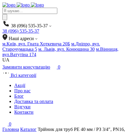
Products
search
38 (096) 535-35-37
38 (096) 535-35-37
Наші адреси
м.Київ, вул. Гната Хоткевича 20Б
м.Дніпро, вул.
Старочумацька 5
м. Львів, вул. Конюшина 30
м.Вінниця,
вул.Ватутіна 174
UA
Замовити консультацію
0
Всі категорії
Акції
Про нас
Блог
Доставка та оплата
Відгуки
Контакти
0
Головна
Каталог
Трійник для труб PE 40 мм / РЗ 3/4″, PN16,