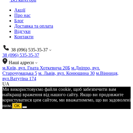
Акції
Про нас
Блог
Доставка та оплата
Відгуки
Контакти
38 (096) 535-35-37
38 (096) 535-35-37
Наші адреси
м.Київ, вул. Гната Хоткевича 20Б
м.Дніпро, вул.
Старочумацька 5
м. Львів, вул. Конюшина 30
м.Вінниця,
вул.Ватутіна 174
UA
Ми використовуємо файли cookie, щоб забезпечити вам
найкращі враження від нашого сайту. Якщо ви продовжите
користуватися цим сайтом, ми вважатимемо, що ви задоволені
ним.
OK