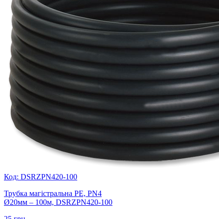
Код: DSRZPN420-100
Трубка магістральна PE, PN4
Ø20мм – 100м, DSRZPN420-100
25
грн