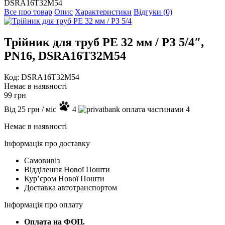
DSRA16T32M54
Все про товар
Опис
Характеристики
Відгуки (0)
Трійник для труб PE 32 мм / РЗ 5/4″,
PN16, DSRA16T32M54
Код: DSRA16T32M54
Немає в наявності
99
грн
Від
25
грн
/ міс
4
4
Немає в наявності
Інформація про доставку
Самовивіз
Відділення Нової Пошти
Курʼєром Нової Пошти
Доставка автотранспортом
Інформація про оплату
Оплата на ФОП.