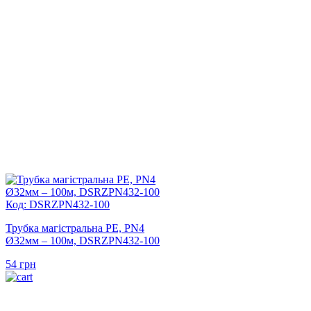
Код: DSRZPN432-100
Трубка магістральна PE, PN4
Ø32мм – 100м, DSRZPN432-100
54
грн