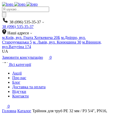
Products
search
38 (096) 535-35-37
38 (096) 535-35-37
Наші адреси
м.Київ, вул. Гната Хоткевича 20Б
м.Дніпро, вул.
Старочумацька 5
м. Львів, вул. Конюшина 30
м.Вінниця,
вул.Ватутіна 174
UA
Замовити консультацію
0
Всі категорії
Акції
Про нас
Блог
Доставка та оплата
Відгуки
Контакти
0
Головна
Каталог
Трійник для труб PE 32 мм / РЗ 5/4″, PN16,