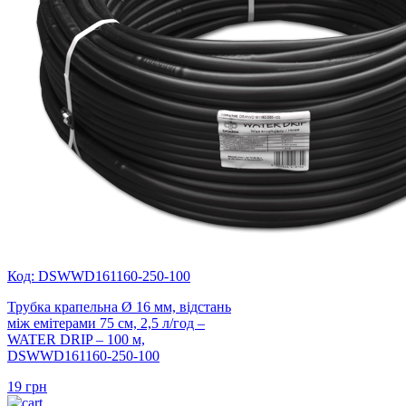
Код: DSWWD161160-250-100
Трубка крапельна Ø 16 мм, відстань
між емітерами 75 см, 2,5 л/год –
WATER DRIP – 100 м,
DSWWD161160-250-100
19
грн