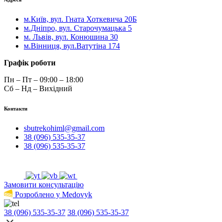
м.Київ, вул. Гната Хоткевича 20Б
м.Дніпро, вул. Старочумацька 5
м. Львів, вул. Конюшина 30
м.Вінниця, вул.Ватутіна 174
Графік роботи
Пн – Пт – 09:00 – 18:00
Сб – Нд – Вихідний
Контакти
sbutrekohiml@gmail.com
38 (096) 535-35-37
38 (096) 535-35-37
Замовити консультацію
Розроблено у Medovyk
38 (096) 535-35-37
38 (096) 535-35-37