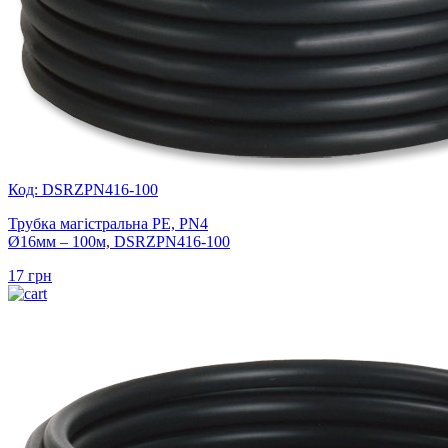
Код: DSRZPN416-100
Трубка магістральна PE, PN4
Ø16мм – 100м, DSRZPN416-100
17
грн