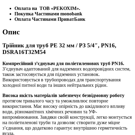
Оплата на
ТОВ «РЕКОХІМ».
Покупка Частинами monobank
Оплата Частинами ПриватБанк
Опис
Трійник для труб PE 32 мм / РЗ 5/4″, PN16,
DSRA16T32M54
Компресійний з’єднувач для поліетиленових труб PN16.
З’єднувач адаптований для надземних водопровідних систем,
також застосовується для підземних установок.
Використовується в трубопроводах для транспортування
холодної питної води та інших нейтральних рідин.
Висока якість матеріалів забезпечує безвідмовну роботу
протягом тривалого часу та уможливлює повторне
використання. Має високу опірність до шкідливого впливу
води, різноманітних хімічних речовин та УФ-
випромінювання. Завдяки своїй конструкції, легко монтується
на поліетиленові труби та дозволяє створити дуже міцне
з’єднання, що додатково гарантує внутрішню герметичність
вузла.