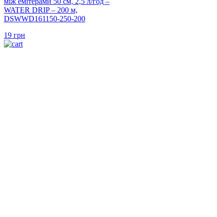
між емітерами 50 см, 2,5 л/год –
WATER DRIP – 200 м,
DSWWD161150-250-200
19
грн