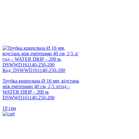
Код: DSWWD161140-250-200
Трубка крапельна Ø 16 мм, відстань
між емітерами 40 см, 2,5 л/год –
WATER DRIP – 200 м,
DSWWD161140-250-200
19
грн