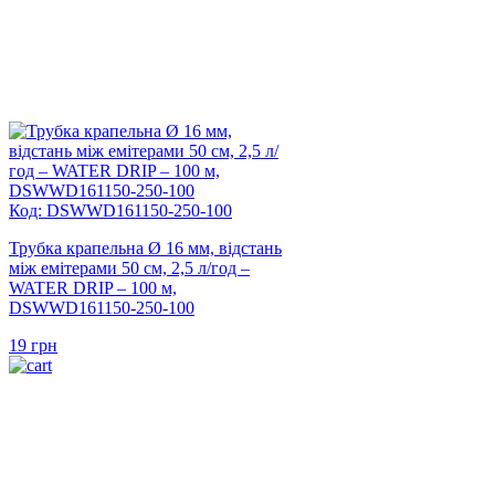
Код: DSWWD161150-250-100
Трубка крапельна Ø 16 мм, відстань
між емітерами 50 см, 2,5 л/год –
WATER DRIP – 100 м,
DSWWD161150-250-100
19
грн