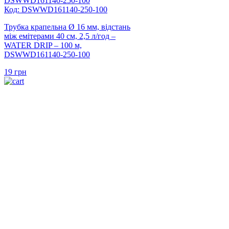
Код: DSWWD161140-250-100
Трубка крапельна Ø 16 мм, відстань
між емітерами 40 см, 2,5 л/год –
WATER DRIP – 100 м,
DSWWD161140-250-100
19
грн