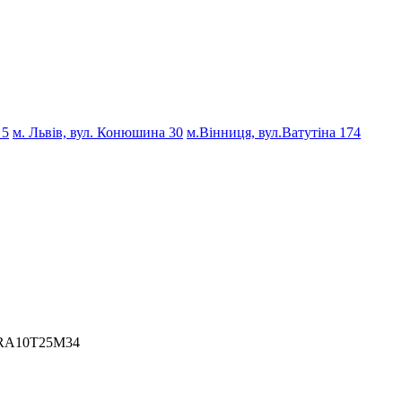
 5
м. Львів, вул. Конюшина 30
м.Вінниця, вул.Ватутіна 174
DSRA10T25M34