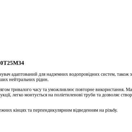
A10T25M34
нувач адаптований для надземних водопровідних систем, також з
нших нейтральних рідин.
ягом тривалого часу та уможливлює повторне використання. Має
кції, легко монтується на поліетиленові труби та дозволяє ств
ежних кінцях та перпендикулярним відведенням на різьбу.