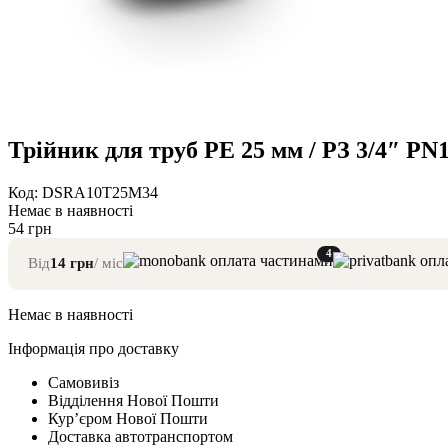
Трійник для труб PE 25 мм / РЗ 3/4″ P
Код: DSRA10T25M34
Немає в наявності
54
грн
4
Від
14
грн
/ міс
Немає в наявності
Інформація про доставку
Самовивіз
Відділення Нової Пошти
Курʼєром Нової Пошти
Доставка автотранспортом