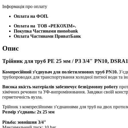
Інформація про оплату
Оплата на ФОП.
Оплата на
ТОВ «РЕКОХІМ».
Покупка Частинами monobank
Оплата Частинами ПриватБанк
Опис
Трійник для труб PE 25 мм / РЗ 3/4″ PN10, DSR
Компресійний з’єднувач для поліетиленових труб PN10.
З’єд
трубопроводах для транспортування холодної питної води та і
Висока якість матеріалів забезпечує безвідмовну роботу
прот
хімічних речовин та УФ-випромінювання. Завдяки своїй констру
герметичність вузла.
Трійник з компресійними з’єднаннями для труб на двох протил
Розмір з’єднань: 2х 25 мм
Різьба: зовнішня 3/4″
Максимальний тиск: 10 bar