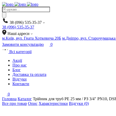
Products
search
38 (096) 535-35-37
38 (096) 535-35-37
Наші адреси
м.Київ, вул. Гната Хоткевича 20Б
м.Дніпро, вул. Старочумацька
Замовити консультацію
0
Всі категорії
Акції
Про нас
Блог
Доставка та оплата
Відгуки
Контакти
0
Головна
Каталог
Трійник для труб PE 25 мм / РЗ 3/4″ PN10, 
Все про товар
Опис
Характеристики
Відгуки (0)