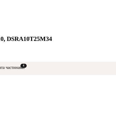
N10, DSRA10T25M34
4