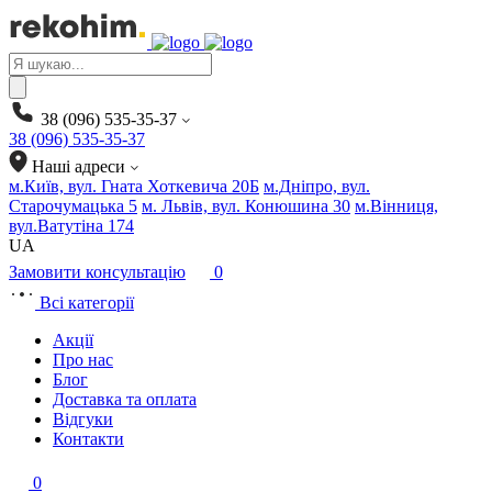
Products
search
38 (096) 535-35-37
38 (096) 535-35-37
Наші адреси
м.Київ, вул. Гната Хоткевича 20Б
м.Дніпро, вул.
Старочумацька 5
м. Львів, вул. Конюшина 30
м.Вінниця,
вул.Ватутіна 174
UA
Замовити консультацію
0
Всі категорії
Акції
Про нас
Блог
Доставка та оплата
Відгуки
Контакти
0