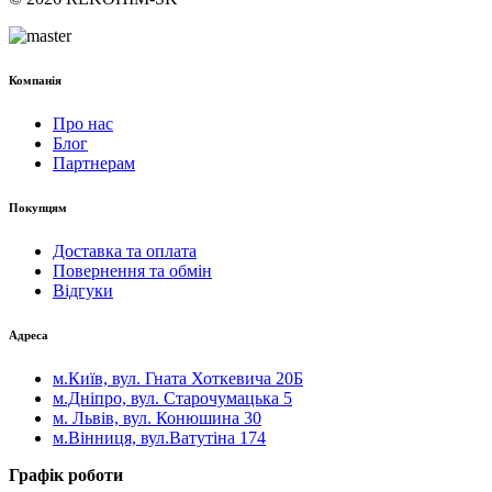
Компанія
Про нас
Блог
Партнерам
Покупцям
Доставка та оплата
Повернення та обмін
Відгуки
Адреса
м.Київ, вул. Гната Хоткевича 20Б
м.Дніпро, вул. Старочумацька 5
м. Львів, вул. Конюшина 30
м.Вінниця, вул.Ватутіна 174
Графік роботи