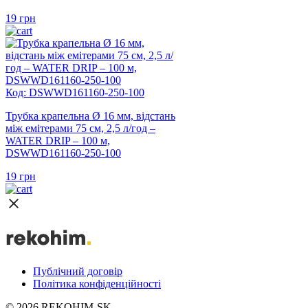
19
грн
Код: DSWWD161160-250-100
Трубка крапельна Ø 16 мм, відстань
між емітерами 75 см, 2,5 л/год –
WATER DRIP – 100 м,
DSWWD161160-250-100
19
грн
Публічний договір
Політика конфіденційності
© 2026 REKOHIM-SK