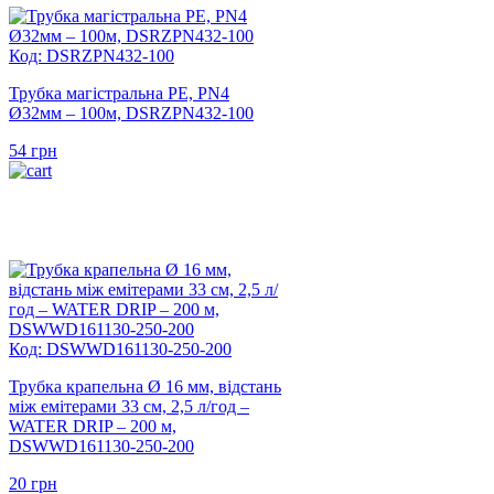
Код: DSRZPN432-100
Трубка магістральна PE, PN4
Ø32мм – 100м, DSRZPN432-100
54
грн
Код: DSWWD161130-250-200
Трубка крапельна Ø 16 мм, відстань
між емітерами 33 см, 2,5 л/год –
WATER DRIP – 200 м,
DSWWD161130-250-200
20
грн