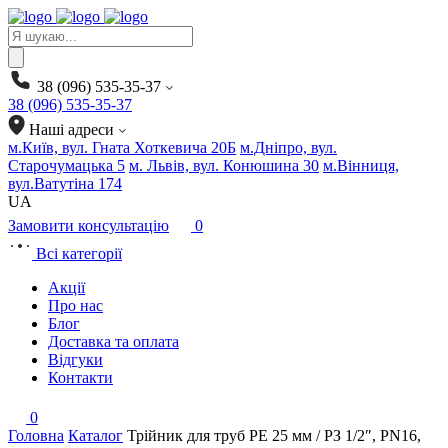
Products
search
38 (096) 535-35-37
38 (096) 535-35-37
Наші адреси
м.Київ, вул. Гната Хоткевича 20Б
м.Дніпро, вул.
Старочумацька 5
м. Львів, вул. Конюшина 30
м.Вінниця,
вул.Ватутіна 174
UA
Замовити консультацію
0
Всі категорії
Акції
Про нас
Блог
Доставка та оплата
Відгуки
Контакти
0
Головна
Каталог
Трійник для труб PE 25 мм / РЗ 1/2″, PN16,