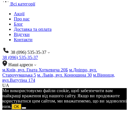
Всі категорії
Акції
Про нас
Блог
Доставка та оплата
Відгуки
Контакти
38 (096) 535-35-37
38 (096) 535-35-37
Наші адреси
м.Київ, вул. Гната Хоткевича 20Б
м.Дніпро, вул.
Старочумацька 5
м. Львів, вул. Конюшина 30
м.Вінниця,
вул.Ватутіна 174
UA
Ми використовуємо файли cookie, щоб забезпечити вам
найкращі враження від нашого сайту. Якщо ви продовжите
користуватися цим сайтом, ми вважатимемо, що ви задоволені
ним.
OK