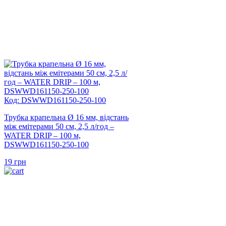
Код: DSWWD161150-250-100
Трубка крапельна Ø 16 мм, відстань
між емітерами 50 см, 2,5 л/год –
WATER DRIP – 100 м,
DSWWD161150-250-100
19
грн