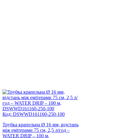
Код: DSWWD161160-250-100
Трубка крапельна Ø 16 мм, відстань
між емітерами 75 см, 2,5 л/год –
WATER DRIP – 100 м,