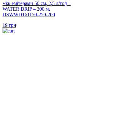
між емітерами 50 см, 2,5 л/год –
WATER DRIP – 200 м,
DSWWD161150-250-200
19
грн