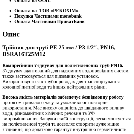
Оплата на ФОП.
Оплата на
ТОВ «РЕКОХІМ».
Покупка Частинами monobank
Оплата Частинами ПриватБанк
Опис
Трійник для труб PE 25 мм / РЗ 1/2″, PN16,
DSRA16T25M12
Компресійний з’єднувач для поліетиленових труб PN16.
З’єднувач адаптований для надземних водопровідних систем,
також застосовується для підземних установок.
Використовується в трубопроводах для транспортування
холодної питної води та інших нейтральних рідин.
Висока якість матеріалів забезпечує безвідмовну роботу
протягом тривалого часу та уможливлює повторне
використання. Має високу опірність до шкідливого впливу
води, різноманітних хімічних речовин та УФ-
випромінювання. Завдяки своїй конструкції, легко монтується
на поліетиленові труби та дозволяє створити дуже міцне
з’єднання, що додатково гарантує внутрішню герметичність