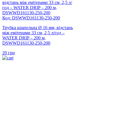
Код: DSWWD161130-250-200
Трубка крапельна Ø 16 мм, відстань
між емітерами 33 см, 2,5 л/год –
WATER DRIP – 200 м,
DSWWD161130-250-200
20
грн