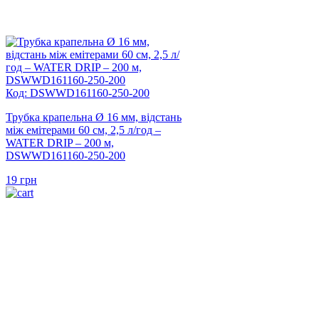
Код: DSWWD161160-250-200
Трубка крапельна Ø 16 мм, відстань
між емітерами 60 см, 2,5 л/год –
WATER DRIP – 200 м,
DSWWD161160-250-200
19
грн