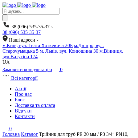
Products
search
38 (096) 535-35-37
38 (096) 535-35-37
Наші адреси
м.Київ, вул. Гната Хоткевича 20Б
м.Дніпро, вул.
Старочумацька 5
м. Львів, вул. Конюшина 30
м.Вінниця,
вул.Ватутіна 174
UA
Замовити консультацію
0
Всі категорії
Акції
Про нас
Блог
Доставка та оплата
Відгуки
Контакти
0
Головна
Каталог
Трійник для труб PE 20 мм / РЗ 3/4″ PN10,