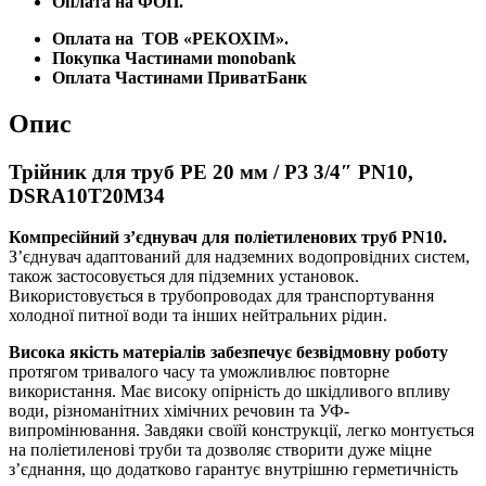
Оплата на ФОП.
Оплата на
ТОВ «РЕКОХІМ».
Покупка Частинами monobank
Оплата Частинами ПриватБанк
Опис
Трійник для труб PE 20 мм / РЗ 3/4″ PN10,
DSRA10T20M34
Компресійний з’єднувач для поліетиленових труб PN10.
З’єднувач адаптований для надземних водопровідних систем,
також застосовується для підземних установок.
Використовується в трубопроводах для транспортування
холодної питної води та інших нейтральних рідин.
Висока якість матеріалів забезпечує безвідмовну роботу
протягом тривалого часу та уможливлює повторне
використання. Має високу опірність до шкідливого впливу
води, різноманітних хімічних речовин та УФ-
випромінювання. Завдяки своїй конструкції, легко монтується
на поліетиленові труби та дозволяє створити дуже міцне
з’єднання, що додатково гарантує внутрішню герметичність