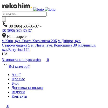
Products
search
38 (096) 535-35-37
38 (096) 535-35-37
Наші адреси
м.Київ, вул. Гната Хоткевича 20Б
м.Дніпро, вул.
Старочумацька 5
м. Львів, вул. Конюшина 30
м.Вінниця,
вул.Ватутіна 174
UA
Замовити консультацію
0
Всі категорії
Акції
Про нас
Блог
Доставка та оплата
Відгуки
Контакти
0