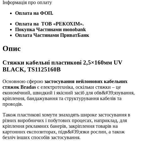
Інформація про оплату
Оплата на ФОП.
Оплата на
ТОВ «РЕКОХІМ».
Покупка Частинами monobank
Оплата Частинами ПриватБанк
Опис
Стяжки кабельні пластикові 2,5×160мм UV
BLACK, TS1125160B
Основною сферою
застосування нейлонових кабельних
стяжок Bradas
є електротехніка, оскільки стяжки – це
економічний, швидкий і якісний засіб для обв&#39;язування,
кріплення, бандажування та структурування кабелів та
проводів.
Також пластикові хомути знаходять широке застосування в
різних виробничих і побутових процесах, наприклад, для
кріплення рекламних банерів, закріплення товарів на
картонних експозиторах, підв&#39;язки рослин, а також
безліч інших способів застосування.