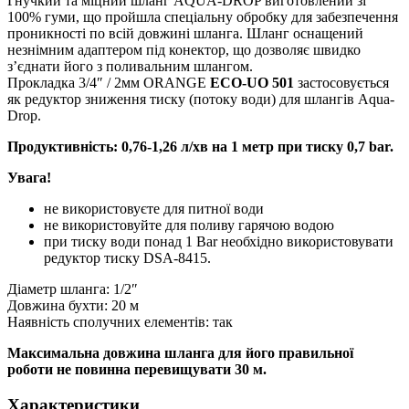
Гнучкий та міцний шланг AQUA-DROP виготовлений зі
100% гуми, що пройшла спеціальну обробку для забезпечення
проникності по всій довжині шланга. Шланг оснащений
незнімним адаптером під конектор, що дозволяє швидко
з’єднати його з поливальним шлангом.
Прокладка 3/4″ / 2мм ORANGE
ECO-UO 501
застосовується
як редуктор зниження тиску (потоку води) для шлангів Aqua-
Drop.
Продуктивність: 0,76-1,26 л/хв на 1 метр при тиску 0,7 bar.
Увага!
не використовуєте для питної води
не використовуйте для поливу гарячою водою
при тиску води понад 1 Bar необхідно використовувати
редуктор тиску DSA-8415.
Діаметр шланга: 1/2″
Довжина бухти: 20 м
Наявність сполучних елементів: так
Максимальна довжина шланга для його правильної
роботи не повинна перевищувати 30 м.
Характеристики