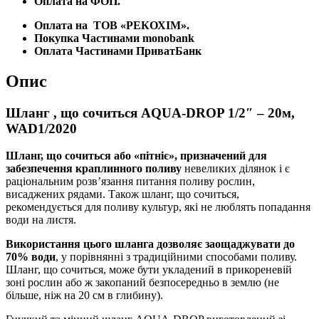
Оплата на ФОП.
Оплата на
ТОВ «РЕКОХІМ».
Покупка Частинами monobank
Оплата Частинами ПриватБанк
Опис
Шланг , що сочиться AQUA-DROP 1/2″ – 20м,
WAD1/2020
Шланг, що сочиться або «пітніє», призначений для
забезпечення краплинного поливу
невеликих ділянок і є
раціональним розв’язання питання поливу рослин,
висаджених рядами. Також шланг, що сочиться,
рекомендується для поливу культур, які не люблять попадання
води на листя.
Використання цього шланга дозволяє заощаджувати до
70% води
, у порівнянні з традиційними способами поливу.
Шланг, що сочиться, може бути укладений в прикореневій
зоні рослин або ж закопаний безпосередньо в землю (не
більше, ніж на 20 см в глибину).