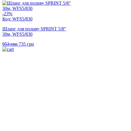
-23%
Код: WFS5/830
Шланг для поливу SPRINT 5/8″
30м, WFS5/830
Оригінальна
Поточна
953
грн
735
грн
ціна:
ціна:
953 грн.
735 грн.