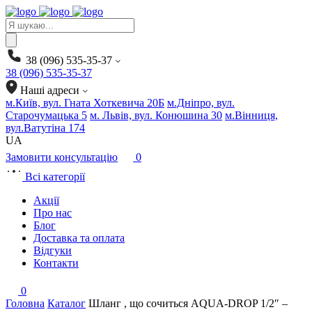
Products
search
38 (096) 535-35-37
38 (096) 535-35-37
Наші адреси
м.Київ, вул. Гната Хоткевича 20Б
м.Дніпро, вул.
Старочумацька 5
м. Львів, вул. Конюшина 30
м.Вінниця,
вул.Ватутіна 174
UA
Замовити консультацію
0
Всі категорії
Акції
Про нас
Блог
Доставка та оплата
Відгуки
Контакти
0
Головна
Каталог
Шланг , що сочиться AQUA-DROP 1/2″ –