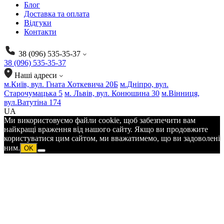
Блог
Доставка та оплата
Відгуки
Контакти
38 (096) 535-35-37
38 (096) 535-35-37
Наші адреси
м.Київ, вул. Гната Хоткевича 20Б
м.Дніпро, вул.
Старочумацька 5
м. Львів, вул. Конюшина 30
м.Вінниця,
вул.Ватутіна 174
UA
Ми використовуємо файли cookie, щоб забезпечити вам
найкращі враження від нашого сайту. Якщо ви продовжите
користуватися цим сайтом, ми вважатимемо, що ви задоволені
ним.
OK