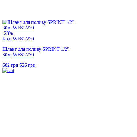
-23%
Код: WFS1/230
Шланг для поливу SPRINT 1/2″
30м, WFS1/230
Оригінальна
Поточна
682
грн
526
грн
ціна:
ціна:
682 грн.
526 грн.