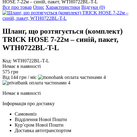
HOSE 7-22м – синій, пакет, WTH0722BL-T-L
Все про товар
Опис
Характеристики
Відгуки (0)
Шланг, що розтягується (комплект)
TRICK HOSE 7-22м – синій, пакет,
WTH0722BL-T-L
Код: WTH0722BL-T-L
Немає в наявності
575
грн
Від
144
грн
/ міс
4
4
Немає в наявності
Інформація про доставку
Самовивіз
Відділення Нової Пошти
Курʼєром Нової Пошти
Доставка автотранспортом