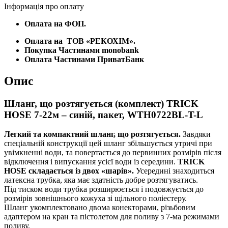
Інформація про оплату
Оплата на ФОП.
Оплата на
ТОВ «РЕКОХІМ».
Покупка Частинами monobank
Оплата Частинами ПриватБанк
Опис
Шланг, що розтягується (комплект) TRICK
HOSE 7-22м – синій, пакет, WTH0722BL-T-L
Легкий та компактний шланг, що розтягується.
Завдяки
спеціальній конструкції цей шланг збільшується утричі при
увімкненні води, та повертається до первинних розмірів після
відключення і випускання усієї води із середини.
TRICK
HOSE складається із двох «шарів».
Усередині знаходиться
латексна трубка, яка має здатність добре розтягуватись.
Під тиском води трубка розширюється і подовжується до
розмірів зовнішнього кожуха зі щільного поліестеру.
Шланг укомплектовано двома конекторами, різьбовим
адаптером на кран та пістолетом для поливу з 7-ма режимами
поливу.