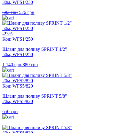
30м, WFS1/230
Оригінальна
Поточна
682
грн
526
грн
ціна:
ціна:
682 грн.
526 грн.
-23%
Код: WFS1/250
Шланг для поливу SPRINT 1/2″
50м, WFS1/250
Оригінальна
Поточна
1 140
грн
880
грн
ціна:
ціна:
1
880 грн.
140 грн.
Код: WFS5/820
Шланг для поливу SPRINT 5/8″
20м, WFS5/820
650
грн