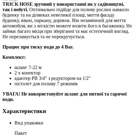
TRICK HOSE
зручний у використанні як у садівництві,
так і побуті.
Оптимально підійде для поливу рослин навколо
будинку та на ділянках невеликої площі, миття фасаду
будинку, вікон, паркану, доріжок. Він незамінний для миття
автомобіля, ви з легкістю можете возити його в багажнику. Не
займає багато місця при зберіганні та має естетичний вигляд.
Не переламується та не перекручується.
Працює при тиску води до 4 Bar.
Комплект:
шланг 7-22 м
2 х конектор
адаптер РВ 3/4″ з редуктором на 1/2″
пістолет для поливу 7 режимів
УВАГА! Не використовуйте шланг для питної та гарячої
води.
Характеристики
Вид упаковки
Пакет