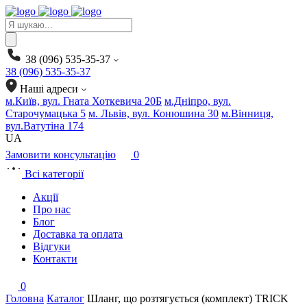
Products
search
38 (096) 535-35-37
38 (096) 535-35-37
Наші адреси
м.Київ, вул. Гната Хоткевича 20Б
м.Дніпро, вул.
Старочумацька 5
м. Львів, вул. Конюшина 30
м.Вінниця,
вул.Ватутіна 174
UA
Замовити консультацію
0
Всі категорії
Акції
Про нас
Блог
Доставка та оплата
Відгуки
Контакти
0
Головна
Каталог
Шланг, що розтягується (комплект) TRICK