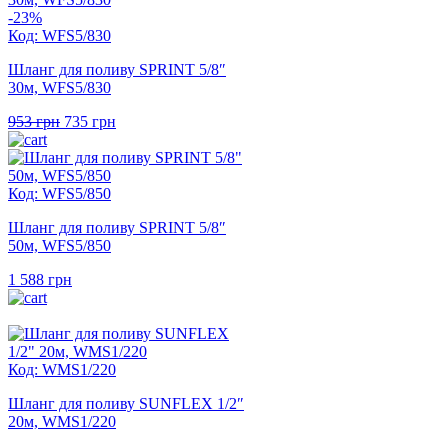
-23%
Код: WFS5/830
Шланг для поливу SPRINT 5/8″
30м, WFS5/830
Оригінальна
Поточна
953
грн
735
грн
ціна:
ціна:
953 грн.
735 грн.
Код: WFS5/850
Шланг для поливу SPRINT 5/8″
50м, WFS5/850
1 588
грн
Код: WMS1/220
Шланг для поливу SUNFLEX 1/2″
20м, WMS1/220