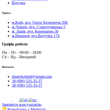
Відгуки
Адреса
м.Київ, вул. Гната Хоткевича 20Б
м.Дніпро, вул. Старочумацька 5
м. Львів, вул. Конюшина 30
м.Вінниця, вул.Ватутіна 174
Графік роботи
Пн – Пт – 09:00 – 18:00
Сб – Нд – Вихідний
Контакти
sbutrekohiml@gmail.com
38 (096) 535-35-37
38 (096) 535-35-37
Замовити консультацію
Розроблено у Medovyk