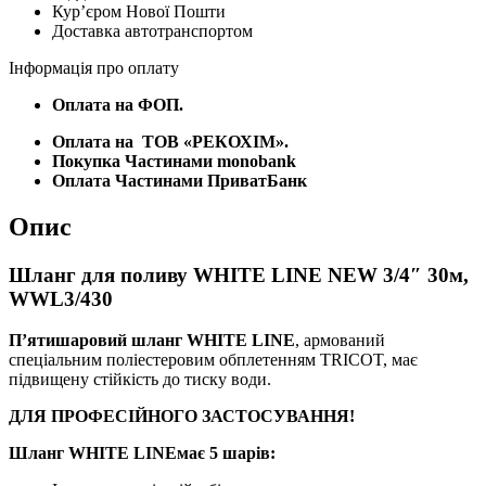
Курʼєром Нової Пошти
30м,
Доставка автотранспортом
WWL3/430
кількість
Інформація про оплату
Оплата на ФОП.
Оплата на
ТОВ «РЕКОХІМ».
Покупка Частинами monobank
Оплата Частинами ПриватБанк
Опис
Шланг для поливу WHITE LINE NEW 3/4″ 30м,
WWL3/430
П’ятишаровий шланг WHITE LINE
, армований
спеціальним поліестеровим обплетенням TRICOT, має
підвищену стійкість до тиску води.
ДЛЯ ПРОФЕСІЙНОГО ЗАСТОСУВАННЯ!
Шланг WHITE LINEмає 5 шарів: