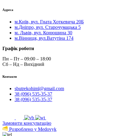
Адреса
м.Київ, вул. Гната Хоткевича 20Б
м.Дніпро, вул. Старочумацька 5
м. Львів, вул. Конюшина 30
м.Вінниця, вул.Ватутіна 174
Графік роботи
Пн – Пт – 09:00 – 18:00
Сб – Нд – Вихідний
Контакти
sbutrekohiml@gmail.com
38 (096) 535-35-37
38 (096) 535-35-37
Замовити консультацію
Розроблено у Medovyk