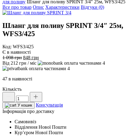
для поливу
Шланг для поливу SPRINT 3/4″ 25м, WFS3/425
Все про товар
Опис
Характеристики
Відгуки (0)
Шланг для поливу SPRINT 3/4″ 25м,
WFS3/425
Код: WFS3/425
Є в наявності
Оригінальна
Поточна
1 098
грн
848
грн
ціна:
ціна:
Від
212
грн
/ міс
4
1
848 грн.
4
098 грн.
47 в наявності
Кількість
Шланг
для
Консультація
поливу
У кошик
SPRINT
Інформація про доставку
3/4"
Самовивіз
25м,
Відділення Нової Пошти
WFS3/425
Курʼєром Нової Пошти
кількість