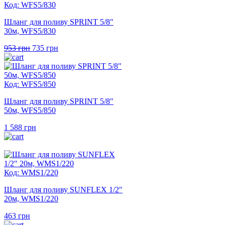
Код: WFS5/830
Шланг для поливу SPRINT 5/8″
30м, WFS5/830
Оригінальна
Поточна
953
грн
735
грн
ціна:
ціна:
953 грн.
735 грн.
Код: WFS5/850
Шланг для поливу SPRINT 5/8″
50м, WFS5/850
1 588
грн
Код: WMS1/220
Шланг для поливу SUNFLEX 1/2″
20м, WMS1/220
463
грн