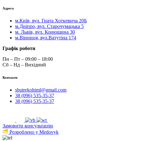
Адреса
м.Київ, вул. Гната Хоткевича 20Б
м.Дніпро, вул. Старочумацька 5
м. Львів, вул. Конюшина 30
м.Вінниця, вул.Ватутіна 174
Графік роботи
Пн – Пт – 09:00 – 18:00
Сб – Нд – Вихідний
Контакти
sbutrekohiml@gmail.com
38 (096) 535-35-37
38 (096) 535-35-37
Замовити консультацію
Розроблено у Medovyk