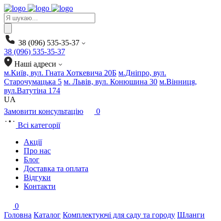
Products
search
38 (096) 535-35-37
38 (096) 535-35-37
Наші адреси
м.Київ, вул. Гната Хоткевича 20Б
м.Дніпро, вул.
Старочумацька 5
м. Львів, вул. Конюшина 30
м.Вінниця,
вул.Ватутіна 174
UA
Замовити консультацію
0
Всі категорії
Акції
Про нас
Блог
Доставка та оплата
Відгуки
Контакти
0
Головна
Каталог
Комплектуючі для саду та городу
Шланги