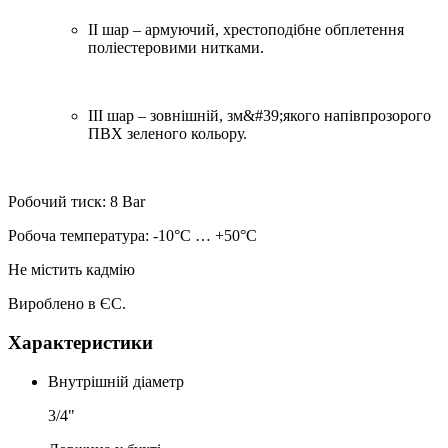
II шар – армуючий, хрестоподібне обплетення
поліестеровими нитками.
III шар – зовнішній, зм&#39;якого напівпрозорого
ПВХ зеленого кольору.
Робочий тиск: 8 Bar
Робоча температура: -10°С … +50°С
Не містить кадмію
Вироблено в ЄС.
Характеристики
Внутрішній діаметр
3/4"