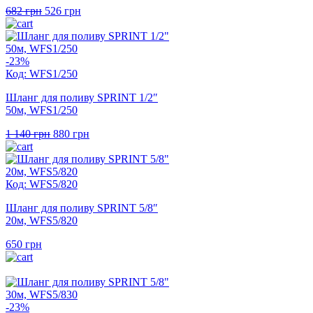
Оригінальна
Поточна
682
грн
526
грн
ціна:
ціна:
682 грн.
526 грн.
-23%
Код: WFS1/250
Шланг для поливу SPRINT 1/2″
50м, WFS1/250
Оригінальна
Поточна
1 140
грн
880
грн
ціна:
ціна:
1
880 грн.
140 грн.
Код: WFS5/820
Шланг для поливу SPRINT 5/8″
20м, WFS5/820
650
грн
-23%