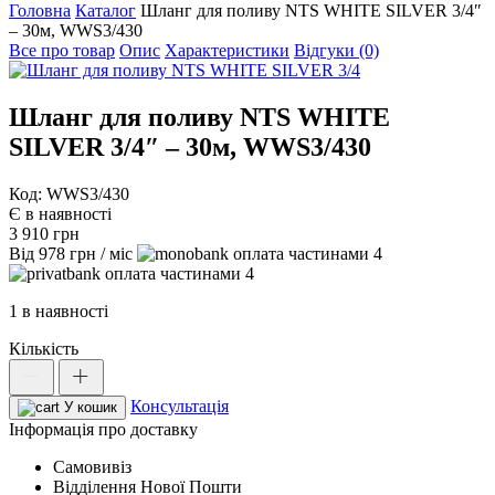
Головна
Каталог
Шланг для поливу NTS WHITE SILVER 3/4″
– 30м, WWS3/430
Все про товар
Опис
Характеристики
Відгуки (0)
Шланг для поливу NTS WHITE
SILVER 3/4″ – 30м, WWS3/430
Код: WWS3/430
Є в наявності
3 910
грн
Від
978
грн
/ міс
4
4
1 в наявності
Кількість
Шланг
для
Консультація
поливу
У кошик
NTS
Інформація про доставку
WHITE
Самовивіз
SILVER
Відділення Нової Пошти
3/4"