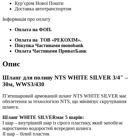
Курʼєром Нової Пошти
–
Доставка автотранспортом
30м,
WWS3/430
Інформація про оплату
кількість
Оплата на ФОП.
Оплата на
ТОВ «РЕКОХІМ».
Покупка Частинами monobank
Оплата Частинами ПриватБанк
Опис
Шланг для поливу NTS WHITE SILVER 3/4″ –
30м, WWS3/430
П’ятишаровий армований шланг NTS WHITE SILVER має
обплетення за технологією NTS, що мінімізує скручування
шланга.
Шланг WHITE SILVERмає 5 шарів:
I шар – внутрішній шар із сірого пластику, який запобігає
наростанню водоростей всередині шланга
II шар – білий пластик