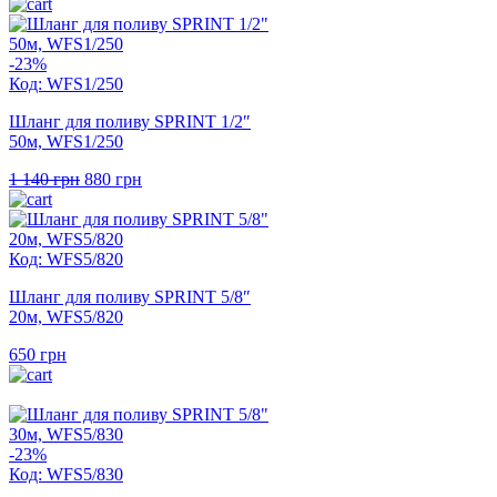
ціна:
ціна:
682 грн.
526 грн.
-23%
Код: WFS1/250
Шланг для поливу SPRINT 1/2″
50м, WFS1/250
Оригінальна
Поточна
1 140
грн
880
грн
ціна:
ціна:
1
880 грн.
140 грн.
Код: WFS5/820
Шланг для поливу SPRINT 5/8″
20м, WFS5/820
650
грн
-23%
Код: WFS5/830