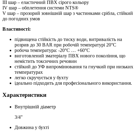
III шар – еластичний ПВХ сірого кольору
IV шар – обплетення системи NTS®
V шар – прозорий зовнішній шар з частинками срібла, стійкий
до погодних умов
Властивості:
підвищена стійкість до тиску води, витривалість на
розрив до 30 BAR при робочій температурі 20°C
робоча температура: -20°C … +60°C
виготовлений зматеріалу ПВХ нового покоління, що
немістить токсичних речовин
стійкий до УФ випромінювання та гнучкий при низьких
температурах
легко скручується у бухту
ідеально підходить для професіонального використання.
Характеристики
Внутрішній діаметр
3/4"
Довжина у бухті