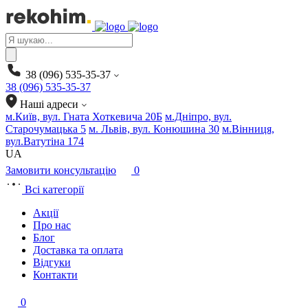
Products
search
38 (096) 535-35-37
38 (096) 535-35-37
Наші адреси
м.Київ, вул. Гната Хоткевича 20Б
м.Дніпро, вул.
Старочумацька 5
м. Львів, вул. Конюшина 30
м.Вінниця,
вул.Ватутіна 174
UA
Замовити консультацію
0
Всі категорії
Акції
Про нас
Блог
Доставка та оплата
Відгуки
Контакти
0