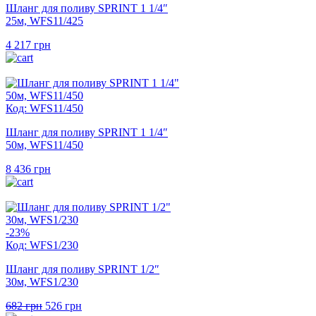
Шланг для поливу SPRINT 1 1/4″
25м, WFS11/425
4 217
грн
Код: WFS11/450
Шланг для поливу SPRINT 1 1/4″
50м, WFS11/450
8 436
грн
-23%
Код: WFS1/230
Шланг для поливу SPRINT 1/2″
30м, WFS1/230
Оригінальна
Поточна
682
грн
526
грн