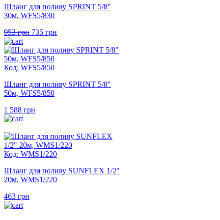
Шланг для поливу SPRINT 5/8″
30м, WFS5/830
Оригінальна
Поточна
953
грн
735
грн
ціна:
ціна:
953 грн.
735 грн.
Код: WFS5/850
Шланг для поливу SPRINT 5/8″
50м, WFS5/850
1 588
грн
Код: WMS1/220
Шланг для поливу SUNFLEX 1/2″
20м, WMS1/220
463
грн