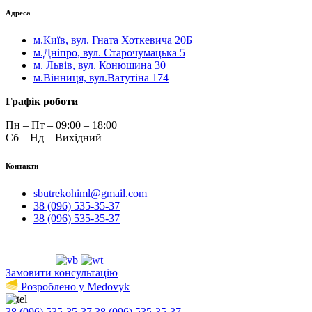
Адреса
м.Київ, вул. Гната Хоткевича 20Б
м.Дніпро, вул. Старочумацька 5
м. Львів, вул. Конюшина 30
м.Вінниця, вул.Ватутіна 174
Графік роботи
Пн – Пт – 09:00 – 18:00
Сб – Нд – Вихідний
Контакти
sbutrekohiml@gmail.com
38 (096) 535-35-37
38 (096) 535-35-37
Замовити консультацію
Розроблено у Medovyk
38 (096) 535-35-37
38 (096) 535-35-37