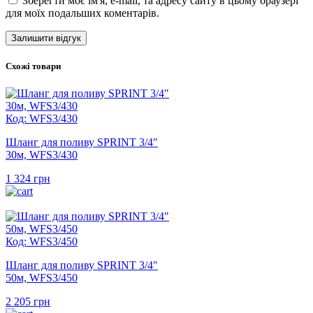
Зберегти моє ім'я, e-mail, та адресу сайту в цьому браузері
для моїх подальших коментарів.
Схожі товари
Код: WFS3/430
Шланг для поливу SPRINT 3/4″
30м, WFS3/430
1 324
грн
Код: WFS3/450
Шланг для поливу SPRINT 3/4″
50м, WFS3/450
2 205
грн