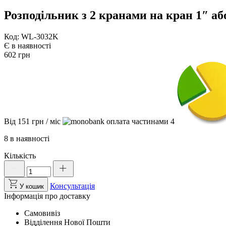
Розподільник з 2 кранами на кран 1″ а
Код: WL-3032K
Є в наявності
602
грн
Від
151
грн
/ міс
4
8 в наявності
Кількість
Розподільник
з
2
Консультація
У кошик
кранами
Інформація про доставку
на
кран
Самовивіз
1"
Відділення Нової Пошти