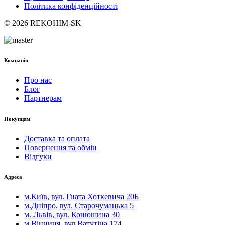
Політика конфіденційності
© 2026 REKOHIM-SK
Компанія
Про нас
Блог
Партнерам
Покупцям
Доставка та оплата
Повернення та обмін
Відгуки
Адреса
м.Київ, вул. Гната Хоткевича 20Б
м.Дніпро, вул. Старочумацька 5
м. Львів, вул. Конюшина 30
м.Вінниця, вул.Ватутіна 174