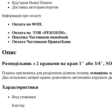
або
Курʼєром Нової Пошти
3/4",
Доставка автотранспортом
SOLID,
WHITE
Інформація про оплату
LINE,
на
Оплата на ФОП.
карті,
WL-
Оплата на
ТОВ «РЕКОХІМ».
3032K
Покупка Частинами monobank
кількість
Оплата Частинами ПриватБанк
Опис
Розподільник з 2 кранами на кран 1″ або 3/4″, 
Планка призначена для розділення ділянок поливу,
оснащена ла
Два незалежні запірні крани дозволяють автономно керувати д
Характеристики
Вид упаковки
Блістер