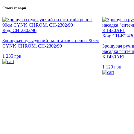
Схожі товари
Код: CH-2302/90
Код: CH-KT43
Зрошувач пульсуючий на штативі-тренозі 90см
CYNK CHROM, CH-2302/90
Зрошувач ручн
насадка “сит
1 235
грн
KT430AFT
1 129
грн