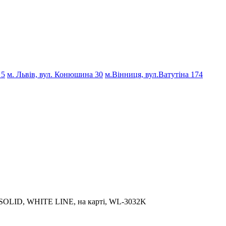
 5
м. Львів, вул. Конюшина 30
м.Вінниця, вул.Ватутіна 174
″, SOLID, WHITE LINE, на карті, WL-3032K