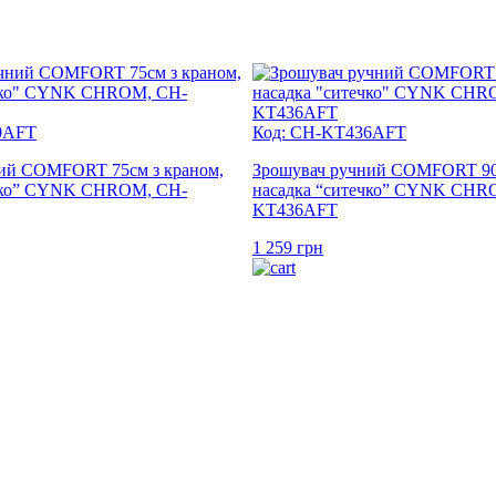
0AFT
Код: CH-KT436AFT
ий COMFORT 75см з краном,
Зрошувач ручний COMFORT 90с
ечко” CYNK CHROM, CH-
насадка “ситечко” CYNK CHR
KT436AFT
1 259
грн