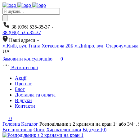
Products
search
38 (096) 535-35-37
38 (096) 535-35-37
Наші адреси
м.Київ, вул. Гната Хоткевича 20Б
м.Дніпро, вул. Старочумацька
UA
Замовити консультацію
0
Всі категорії
Акції
Про нас
Блог
Доставка та оплата
Відгуки
Контакти
0
Головна
Каталог
Розподільник з 2 кранами на кран 1″ або 3/4
Все про товар
Опис
Характеристики
Відгуки (0)