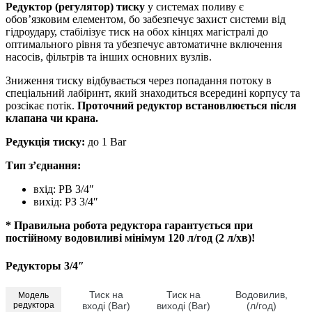
Редуктор (регулятор) тиску
у системах поливу є
обов’язковим елементом, бо забезпечує захист системи від
гідроудару, стабілізує тиск на обох кінцях магістралі до
оптимального рівня та убезпечує автоматичне включення
насосів, фільтрів та інших основних вузлів.
Зниження тиску відбувається через попадання потоку в
спеціальний лабіринт, який знаходиться всередині корпусу та
розсікає потік.
Проточний редуктор встановлюється після
клапана чи крана.
Редукція тиску:
до 1 Bar
Тип з’єднання:
вхід: РВ 3/4″
вихід: РЗ 3/4″
* Правильна робота редуктора гарантується при
постійному водовиливі мінімум 120 л/год (2 л/хв)!
Редукторы 3/4″
Тиск на
Тиск на
Водовилив,
Модель
редуктора
вході (Bar)
виході (Bar)
(л/год)