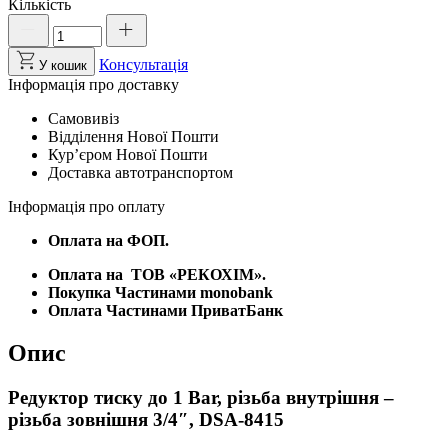
Кількість
Редуктор
тиску
до
Консультація
У кошик
1
Інформація про доставку
Bar,
різьба
Самовивіз
внутрішня
Відділення Нової Пошти
–
Курʼєром Нової Пошти
різьба
Доставка автотранспортом
зовнішня
3/4",
Інформація про оплату
DSA-
8415.
Оплата на ФОП.
кількість
Оплата на
ТОВ «РЕКОХІМ».
Покупка Частинами monobank
Оплата Частинами ПриватБанк
Опис
Редуктор тиску до 1 Bar, різьба внутрішня –
різьба зовнішня 3/4″, DSA-8415