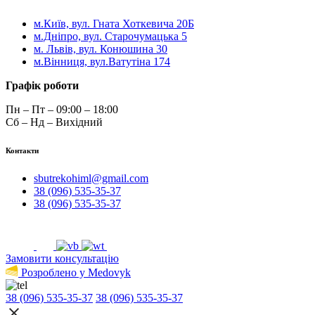
м.Київ, вул. Гната Хоткевича 20Б
м.Дніпро, вул. Старочумацька 5
м. Львів, вул. Конюшина 30
м.Вінниця, вул.Ватутіна 174
Графік роботи
Пн – Пт – 09:00 – 18:00
Сб – Нд – Вихідний
Контакти
sbutrekohiml@gmail.com
38 (096) 535-35-37
38 (096) 535-35-37
Замовити консультацію
Розроблено у Medovyk
38 (096) 535-35-37
38 (096) 535-35-37