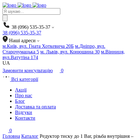
Products
search
38 (096) 535-35-37
38 (096) 535-35-37
Наші адреси
м.Київ, вул. Гната Хоткевича 20Б
м.Дніпро, вул.
Старочумацька 5
м. Львів, вул. Конюшина 30
м.Вінниця,
вул.Ватутіна 174
UA
Замовити консультацію
0
Всі категорії
Акції
Про нас
Блог
Доставка та оплата
Відгуки
Контакти
0
Головна
Каталог
Редуктор тиску до 1 Bar, різьба внутрішня –