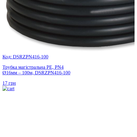
Код: DSRZPN416-100
Трубка магістральна PE, PN4
Ø16мм – 100м, DSRZPN416-100
17
грн