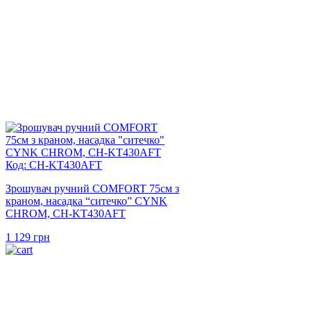
Код: CH-KT430AFT
Зрошувач ручний COMFORT 75см з
краном, насадка “ситечко” CYNK
CHROM, CH-KT430AFT
1 129
грн