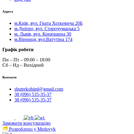
Адреса
м.Київ, вул. Гната Хоткевича 20Б
м.Дніпро, вул. Старочумацька 5
м. Львів, вул. Конюшина 30
м.Вінниця, вул.Ватутіна 174
Графік роботи
Пн – Пт – 09:00 – 18:00
Сб – Нд – Вихідний
Контакти
sbutrekohiml@gmail.com
38 (096) 535-35-37
38 (096) 535-35-37
Замовити консультацію
Розроблено у Medovyk