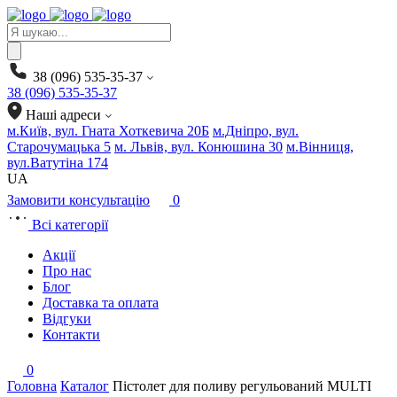
Products
search
38 (096) 535-35-37
38 (096) 535-35-37
Наші адреси
м.Київ, вул. Гната Хоткевича 20Б
м.Дніпро, вул.
Старочумацька 5
м. Львів, вул. Конюшина 30
м.Вінниця,
вул.Ватутіна 174
UA
Замовити консультацію
0
Всі категорії
Акції
Про нас
Блог
Доставка та оплата
Відгуки
Контакти
0
Головна
Каталог
Пістолет для поливу регульований MULTI