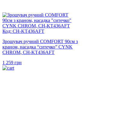
Код: CH-KT436AFT
Зрошувач ручний COMFORT 90см з
краном, насадка “ситечко” CYNK
CHROM, CH-KT436AFT
1 259
грн