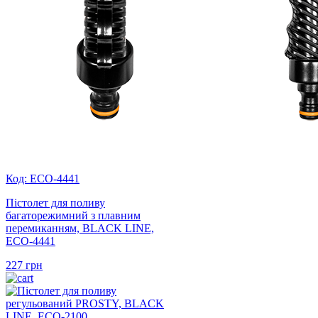
Код: ECO-4441
Пістолет для поливу
багаторежимний з плавним
перемиканням, BLACK LINE,
ECO-4441
227
грн