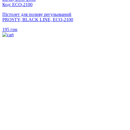
Код: ECO-2100
Пістолет для поливу регульований
PROSTY, BLACK LINE, ECO-2100
195
грн