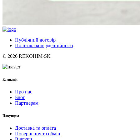
Публічний договір
Політика конфіденційності
© 2026 REKOHIM-SK
Компанія
Про нас
Блог
Партнерам
Покупцям
Доставка та оплата
Повернення та обмін
Відгуки