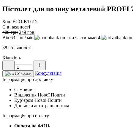
Пістолет для поливу металевий PROFI
Код: ECO-KT615
Є в наявності
Оригінальна
Поточна
408
грн
249
грн
ціна:
ціна:
Від
63
грн
/ міс
4
408 грн.
249 грн.
38 в наявності
Кількість
Пістолет
для
Консультація
поливу
У кошик
металевий
Інформація про доставку
PROFI
Самовивіз
7
Відділення Нової Пошти
режимів,
Курʼєром Нової Пошти
BLACK
Доставка автотранспортом
LINE,
ECO-
Інформація про оплату
KT615
кількість
Оплата на ФОП.