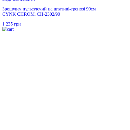
Зрошувач пульсуючий на штативі-тренозі 90см
CYNK CHROM, CH-2302/90
1 235
грн