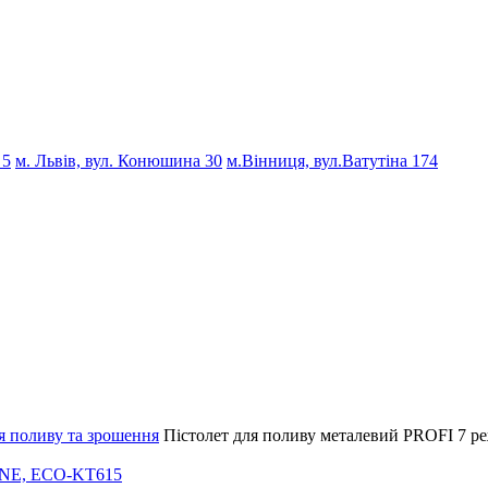
 5
м. Львів, вул. Конюшина 30
м.Вінниця, вул.Ватутіна 174
я поливу та зрошення
Пістолет для поливу металевий PROFI 7