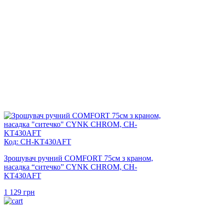
Код: CH-KT430AFT
Зрошувач ручний COMFORT 75см з краном,
насадка “ситечко” CYNK CHROM, CH-
KT430AFT
1 129
грн