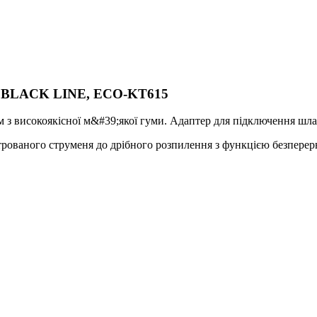
в, BLACK LINE, ECO-KT615
 з високоякісної м&#39;якої гуми. Адаптер для підключення шла
рованого струменя до дрібного розпилення з функцією безперерв