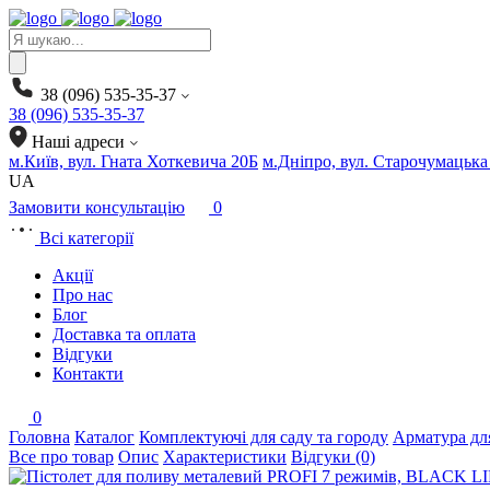
Products
search
38 (096) 535-35-37
38 (096) 535-35-37
Наші адреси
м.Київ, вул. Гната Хоткевича 20Б
м.Дніпро, вул. Старочумацька
UA
Замовити консультацію
0
Всі категорії
Акції
Про нас
Блог
Доставка та оплата
Відгуки
Контакти
0
Головна
Каталог
Комплектуючі для саду та городу
Арматура дл
Все про товар
Опис
Характеристики
Відгуки (0)