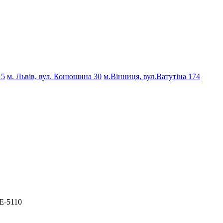
 5
м. Львів, вул. Конюшина 30
м.Вінниця, вул.Ватутіна 174
E-5110