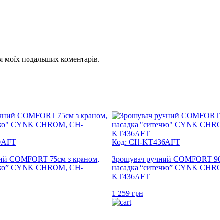
для моїх подальших коментарів.
0AFT
Код: CH-KT436AFT
ий COMFORT 75см з краном,
Зрошувач ручний COMFORT 90с
ечко” CYNK CHROM, CH-
насадка “ситечко” CYNK CHR
KT436AFT
1 259
грн