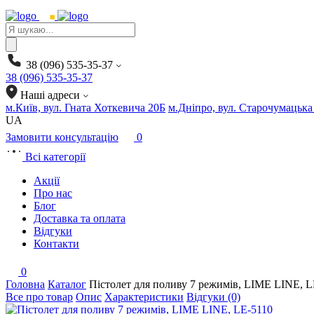
Products
search
38 (096) 535-35-37
38 (096) 535-35-37
Наші адреси
м.Київ, вул. Гната Хоткевича 20Б
м.Дніпро, вул. Старочумацька
UA
Замовити консультацію
0
Всі категорії
Акції
Про нас
Блог
Доставка та оплата
Відгуки
Контакти
0
Головна
Каталог
Пістолет для поливу 7 режимів, LIME LINE, L
Все про товар
Опис
Характеристики
Відгуки (0)