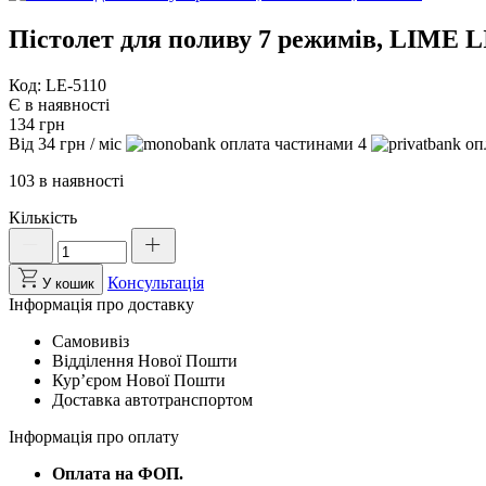
Пістолет для поливу 7 режимів, LIME L
Код: LE-5110
Є в наявності
134
грн
Від
34
грн
/ міс
4
103 в наявності
Кількість
Пістолет
для
поливу
Консультація
У кошик
7
Інформація про доставку
режимів,
LIME
Самовивіз
LINE,
Відділення Нової Пошти
LE-
Курʼєром Нової Пошти
5110
Доставка автотранспортом
кількість
Інформація про оплату
Оплата на ФОП.