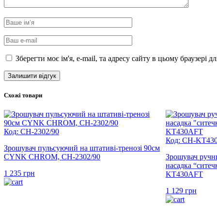
Зберегти моє ім'я, e-mail, та адресу сайту в цьому браузері 
Схожі товари
Код: CH-2302/90
Код: CH-KT43
Зрошувач пульсуючий на штативі-тренозі 90см
CYNK CHROM, CH-2302/90
Зрошувач ручн
насадка “сит
1 235
грн
KT430AFT
1 129
грн