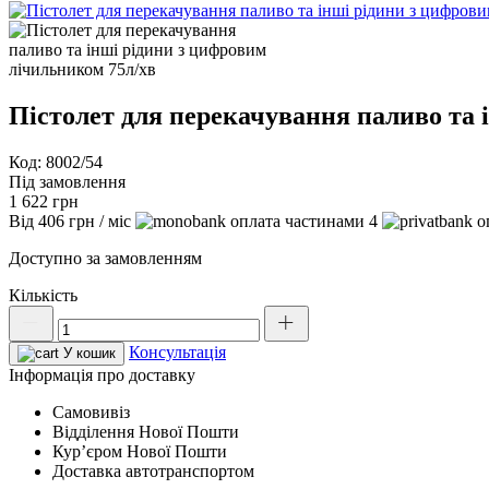
Пістолет для перекачування паливо та 
Код: 8002/54
Під замовлення
1 622
грн
Від
406
грн
/ міс
4
Доступно за замовленням
Кількість
Пістолет
для
Консультація
перекачування
У кошик
паливо
Інформація про доставку
та
Самовивіз
інші
Відділення Нової Пошти
рідини
Курʼєром Нової Пошти
з
Доставка автотранспортом
цифровим