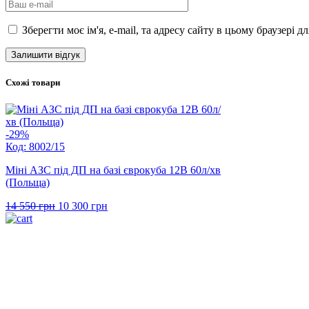
Зберегти моє ім'я, e-mail, та адресу сайту в цьому браузері 
Схожі товари
-29%
Код: 8002/15
Міні АЗС під ДП на базі єврокуба 12В 60л/хв
(Польща)
Оригінальна
Поточна
14 550
грн
10 300
грн
ціна:
ціна:
14
10
550 грн.
300 грн.