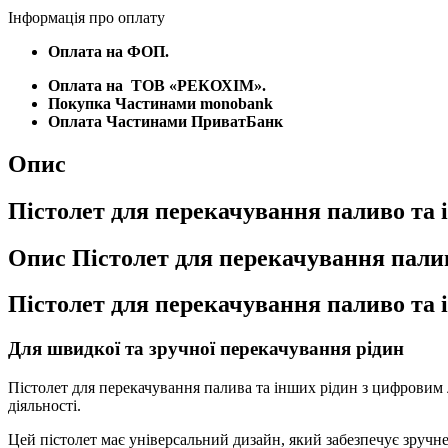
лічильником
Інформація про оплату
75л/
хв
Оплата на ФОП.
кількість
Оплата на
ТОВ «РЕКОХІМ».
Покупка Частинами monobank
Оплата Частинами ПриватБанк
Опис
Пістолет для перекачування паливо та 
Опис Пістолет для перекачування палив
Пістолет для перекачування паливо та 
Для швидкої та зручної перекачування рідин
Пістолет для перекачування палива та інших рідин з цифровим 
діяльності.
Цей пістолет має універсальний дизайн, який забезпечує зручн