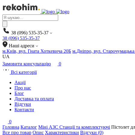
Products
search
38 (096) 535-35-37
38 (096) 535-35-37
Наші адреси
м.Київ, вул. Гната Хоткевича 20Б
м.Дніпро, вул. Старочумацька
UA
Замовити консультацію
0
Всі категорії
Акції
Про нас
Блог
Доставка та оплата
Відгуки
Контакти
0
Головна
Каталог
Міні АЗС Станції та комплектуючі
Пістолет д
Все про товар
Опис
Характеристики
Відгуки (0)