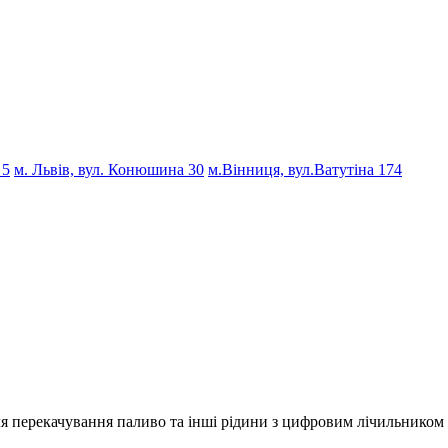
 5
м. Львів, вул. Конюшина 30
м.Вінниця, вул.Ватутіна 174
ля перекачування паливо та інші рідини з цифровим лічильником