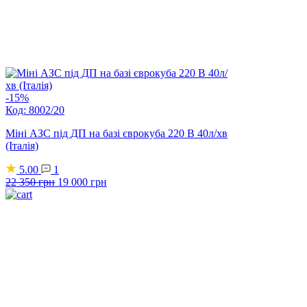
-15%
Код: 8002/20
Міні АЗС під ДП на базі єврокуба 220 В 40л/хв
(Італія)
5.00
1
Оригінальна
Поточна
22 350
грн
19 000
грн
ціна:
ціна:
22
19
350 грн.
000 грн.