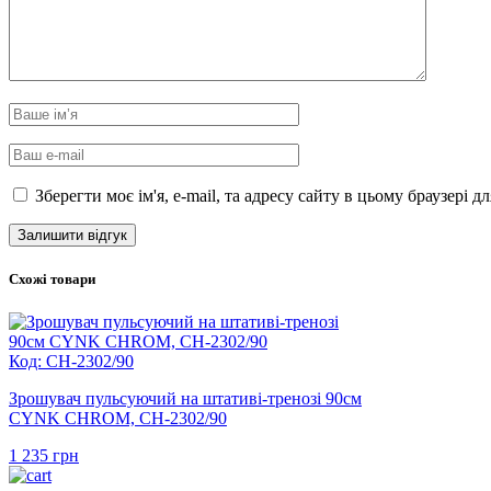
Зберегти моє ім'я, e-mail, та адресу сайту в цьому браузері 
Схожі товари
Код: CH-2302/90
Зрошувач пульсуючий на штативі-тренозі 90см
CYNK CHROM, CH-2302/90
1 235
грн