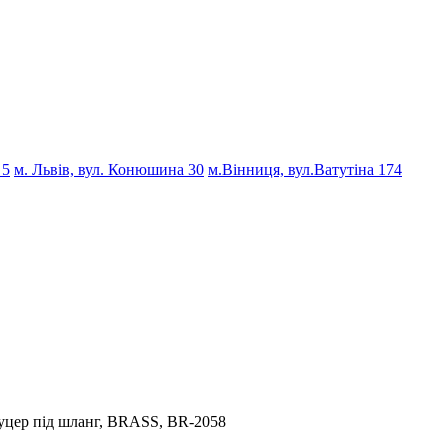
 5
м. Львів, вул. Конюшина 30
м.Вінниця, вул.Ватутіна 174
туцер під шланг, BRASS, BR-2058