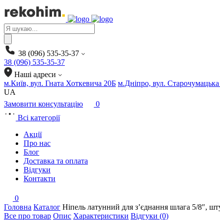
Products
search
38 (096) 535-35-37
38 (096) 535-35-37
Наші адреси
м.Київ, вул. Гната Хоткевича 20Б
м.Дніпро, вул. Старочумацька
UA
Замовити консультацію
0
Всі категорії
Акції
Про нас
Блог
Доставка та оплата
Відгуки
Контакти
0
Головна
Каталог
Ніпель латунний для з’єднання шлага 5/8″, ш
Все про товар
Опис
Характеристики
Відгуки (0)