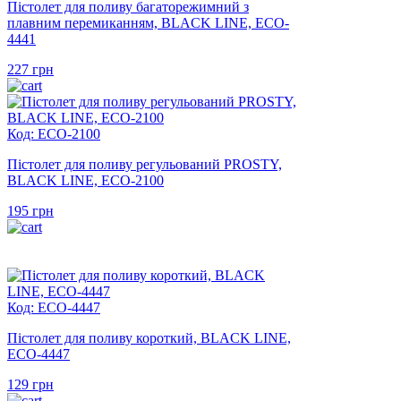
Пістолет для поливу багаторежимний з
плавним перемиканням, BLACK LINE, ECO-
4441
227
грн
Код: ECO-2100
Пістолет для поливу регульований PROSTY,
BLACK LINE, ECO-2100
195
грн
Код: ECO-4447
Пістолет для поливу короткий, BLACK LINE,
ECO-4447
129
грн