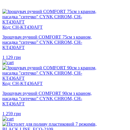
Код: CH-KT430AFT
Зрошувач ручний COMFORT 75см з краном,
насадка “ситечко” CYNK CHROM, CH-
KT430AFT
1 129
грн
Код: CH-KT436AFT
Зрошувач ручний COMFORT 90см з краном,
насадка “ситечко” CYNK CHROM, CH-
KT436AFT
1 259
грн