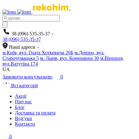
Products
search
38 (096) 535-35-37
38 (096) 535-35-37
Наші адреси
м.Київ, вул. Гната Хоткевича 20Б
м.Дніпро, вул.
Старочумацька 5
м. Львів, вул. Конюшина 30
м.Вінниця,
вул.Ватутіна 174
UA
Замовити консультацію
0
Всі категорії
Акції
Про нас
Блог
Доставка та оплата
Відгуки
Контакти
0