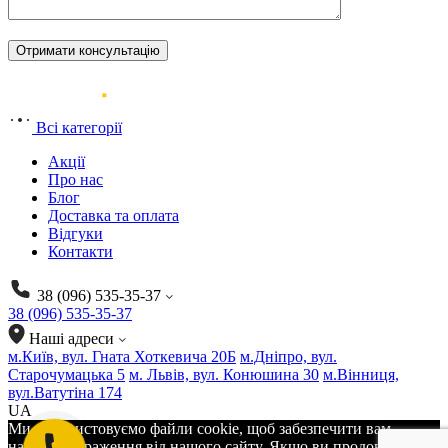
Всі категорії
Акції
Про нас
Блог
Доставка та оплата
Відгуки
Контакти
38 (096) 535-35-37
38 (096) 535-35-37
Наші адреси
м.Київ, вул. Гната Хоткевича 20Б
м.Дніпро, вул.
Старочумацька 5
м. Львів, вул. Конюшина 30
м.Вінниця,
вул.Ватутіна 174
UA
Ми використовуємо файли cookie, щоб забезпечити вам
найкращі враження від нашого сайту. Якщо ви продовжите