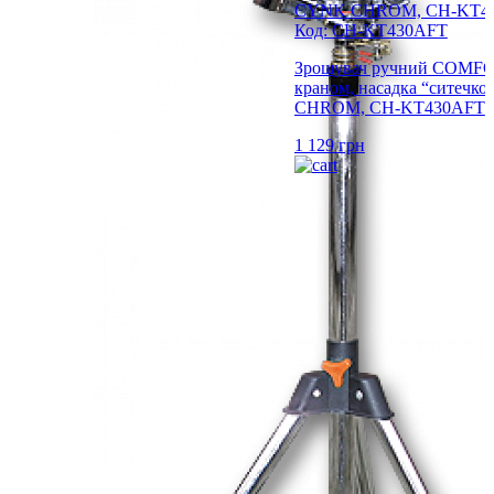
Код: CH-KT430AFT
Зрошувач ручний COMFO
краном, насадка “ситечк
CHROM, CH-KT430AFT
1 129
грн