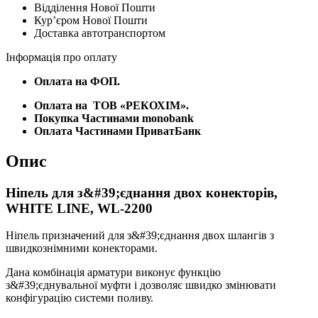
Відділення Нової Пошти
LINE,
Курʼєром Нової Пошти
WL-
Доставка автотранспортом
2200
кількість
Інформація про оплату
Оплата на ФОП.
Оплата на
ТОВ «РЕКОХІМ».
Покупка Частинами monobank
Оплата Частинами ПриватБанк
Опис
Ніпель для з&#39;єднання двох конекторів,
WHITE LINE, WL-2200
Ніпель призначений для з&#39;єднання двох шлангів з
швидкознімними конекторами.
Дана комбінація арматури виконує функцію
з&#39;єднувальної муфти і дозволяє швидко змінювати
конфігурацію системи поливу.