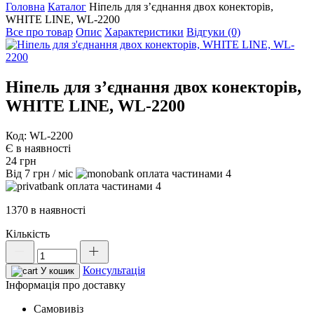
Головна
Каталог
Ніпель для з’єднання двох конекторів,
WHITE LINE, WL-2200
Все про товар
Опис
Характеристики
Відгуки (0)
Ніпель для з’єднання двох конекторів,
WHITE LINE, WL-2200
Код: WL-2200
Є в наявності
24
грн
Від
7
грн
/ міс
4
4
1370 в наявності
Кількість
Ніпель
для
Консультація
з'єднання
У кошик
двох
Інформація про доставку
конекторів,
Самовивіз
WHITE