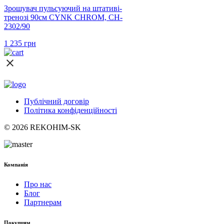
Зрошувач пульсуючий на штативі-
тренозі 90см CYNK CHROM, CH-
2302/90
1 235
грн
Публічний договір
Політика конфіденційності
© 2026 REKOHIM-SK
Компанія
Про нас
Блог
Партнерам
Покупцям